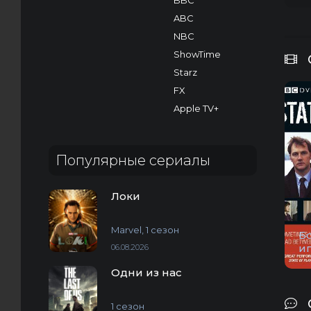
BBC
ABC
NBC
ShowTime
Starz
FX
Apple TV+
Популярные сериалы
Локи
Marvel, 1 сезон
Б
и
06.08.2026
Одни из нас
1 сезон