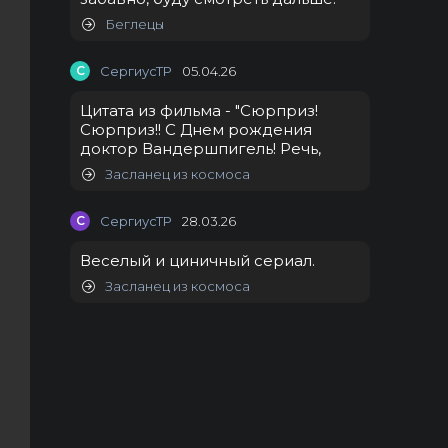
Беглецы
С
СергиусТР
05.04.26
Цитата из фильма - "Сюрприз!
Сюрприз!! С Днем рождения
доктор Вандершпигель! Речь,
Засланец из космоса
С
СергиусТР
28.03.26
Веселый и циничный сериал.
Засланец из космоса