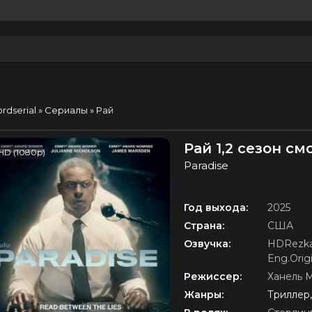
ordserial
»
Сериалы
» Рай
Рай 1,2 сезон с
HD (1080p)
Paradise
Год выхода:
2025
Страна:
США
Озвучка:
HDRezka
Eng.Origi
Режиссер:
Ханель 
Жанры:
Триллер