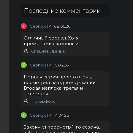
Последние комментарии
С
СергиусТР
08.05.26
Отличный сериал. Хотя
временами сказочный
Спецназ: Львица
С
СергиусТР
15.04.26
Первая серия просто огонь,
посмотрел на одном дыхании.
Вторая неплоха, третья и
четвертая
Покерфейс
С
СергиусТР
14.04.26
Закончил просмотр 1-го сезона,
забавно, буду смотреть дальше.