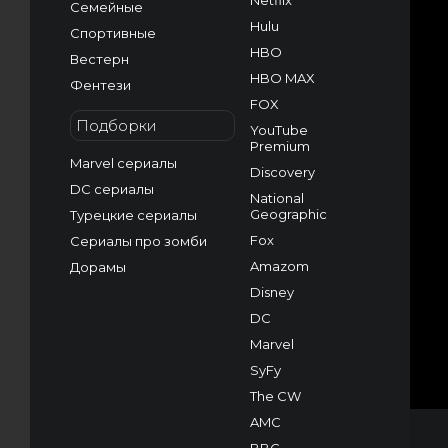
Netflix
Семейные
Hulu
Спортивные
HBO
Вестерн
HBO MAX
Фентези
FOX
Подборки
YouTube
Premium
Marvel сериалы
Discovery
DC сериалы
National
Geographic
Турецкие сериалы
Fox
Сериалы про зомби
Amazom
Дорамы
Disney
DC
Marvel
SyFy
The CW
AMC