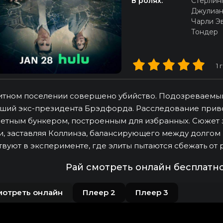
В ролях:
Стерлинг
Джулиан
Чарли Э
Тондер
1
г
итном поселении совершено убийство. Подозреваемый
ший экс-президента Брэдфорда. Расследование приво
етным бункером, построенным для избранных. Сюжет з
и, заставляя Коллинза, балансирующего между долгом и
твуют в эксперименте, где элиты пытаются сбежать от 
Рай смотреть онлайн бесплатн
мотреть онлайн
Плеер 2
Плеер 3