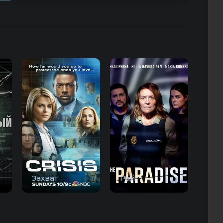
т
Захват
Рай