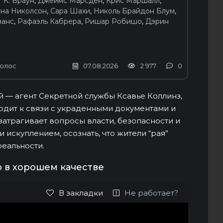
 К. Браун
,
Джеймс Марсден
,
Крис Маршалл
,
на Николсон
,
Сара Шахи
,
Николь Брайдон Блум
,
ванс
,
Рафаэль Кабрера
,
Ришар Робишо
,
Дэрин
олос
07.08.2026
2 977
0
 — агент Секретной службы Ксавье Коллинз,
дит к связи с украденными документами и
атрагивает вопросы власти, безопасности и
 искуплением, осознать, что жители “рая”
реальности.
о в хорошем качестве
В закладки
Не работает?