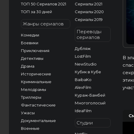
ТОП 50 Сериалов 2021
Сериалы 2021
ТОП за 30 дней
Сериалы 2020
Сериалы 2019
Жанры сериалов
Переводы
Комедии
сериалов
Боевики
Дубляж
Приключения
LostFilm
В эл
Детективы
NewStudio
спас
Драма
Кубик в Кубе
секр
Исторические
BaibaKo
этик
Криминальные
учас
AlexFilm
Мелодрамы
Кураж-Бамбей
Триллеры
Многоголосый
Фантастические
IdeaFilm
Ужасы
С
Документальные
Студии
Военные