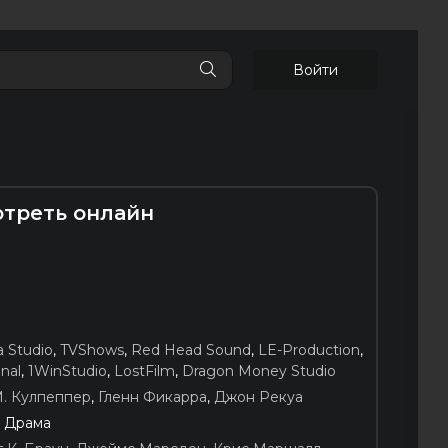
Войти
мотреть онлайн
 Studio
,
TVShows
,
Red Head Sound
,
LE-Production
,
nal
,
1WinStudio
,
LostFilm
,
Dragon Money Studio
М. Кулпеппер
,
Гленн Фикарра
,
Джон Рекуа
, Драма