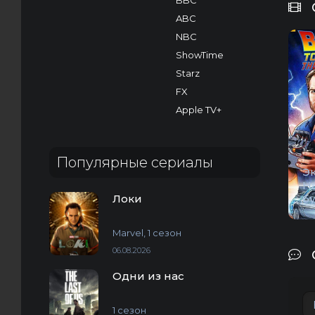
BBC
ABC
NBC
ShowTime
Starz
FX
Apple TV+
Популярные сериалы
Э
Н
Локи
б
Marvel, 1 сезон
06.08.2026
Одни из нас
1 сезон