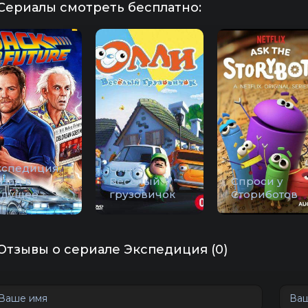
Сериалы смотреть бесплатно:
кспедиция:
Олли:
азад в
Веселый
Спроси у
удущее
грузовичок
Сториботов
Отзывы о сериале Экспедиция (0)