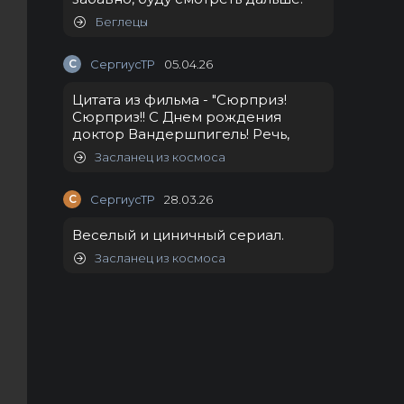
Беглецы
С
СергиусТР
05.04.26
Цитата из фильма - "Сюрприз!
Сюрприз!! С Днем рождения
доктор Вандершпигель! Речь,
Засланец из космоса
С
СергиусТР
28.03.26
Веселый и циничный сериал.
Засланец из космоса