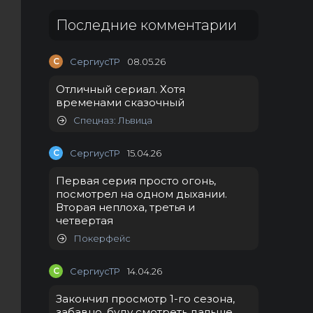
Последние комментарии
С
СергиусТР
08.05.26
Отличный сериал. Хотя
временами сказочный
Спецназ: Львица
С
СергиусТР
15.04.26
Первая серия просто огонь,
посмотрел на одном дыхании.
Вторая неплоха, третья и
четвертая
Покерфейс
С
СергиусТР
14.04.26
Закончил просмотр 1-го сезона,
забавно, буду смотреть дальше.