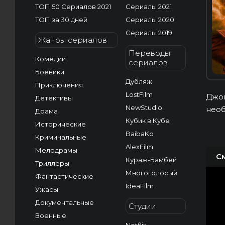
ТОП 50 Сериалов 2021
Сериалы 2021
ТОП за 30 дней
Сериалы 2020
Сериалы 2019
Жанры сериалов
Переводы
Комедии
сериалов
Боевики
Дубляж
Приключения
LostFilm
Джош
Детективы
NewStudio
необ
Драма
Кубик в Кубе
Исторические
BaibaKo
Криминальные
AlexFilm
Мелодрамы
С
Кураж-Бамбей
Триллеры
Многоголосый
Фантастические
IdeaFilm
Ужасы
Документальные
Студии
Военные