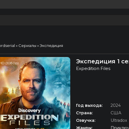
ordserial
»
Сериалы
» Экспедиция
Экспедиция 1 с
HD (1080p)
Expedition Files
Год выхода:
2024
Страна:
США
Озвучка:
Ultradox
Жанры:
Приключ