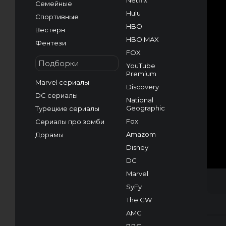
Netflix
Семейные
Hulu
Спортивные
HBO
Вестерн
HBO MAX
Фентези
FOX
Подборки
YouTube
Premium
Marvel сериалы
Discovery
DC сериалы
National
Geographic
Турецкие сериалы
Fox
Сериалы про зомби
Amazom
Дорамы
Disney
DC
Marvel
SyFy
The CW
AMC