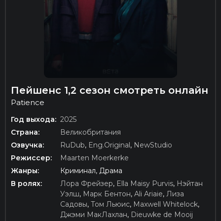
Пейшенс 1,2 сезон смотреть онлайн
Patience
Год выхода:
2025
Страна:
Великобритания
Озвучка:
RuDub
,
Eng.Original
,
NewStudio
Режиссер:
Maarten Moerkerke
Жанры:
Криминал, Драма
В ролях:
Лора Фрейзер
,
Ella Maisy Purvis
,
Нэйтан
Уэлш
,
Марк Бентон
,
Ali Ariaie
,
Лиза
Садовы
,
Том Льюис
,
Maxwell Whitelock
,
Джэми МакЛахлан
,
Dieuwke de Mooij