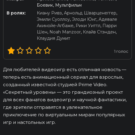
Боевик, Мультфильм
В ролях:
Киану Ривз
,
Арнольд Шварценеггер
,
Эмили Суоллоу
,
Элоди Юнг
,
Адевале
Акинойе-Агбаже
,
Рики Уиттл
,
Парри
Шен
,
Noah Manzoor
,
Клайв Стэнден
,
Клаудия Думит
1
голос
Для любителей видеоигр есть отличная новость —
теперь есть анимационный сериал для взрослых,
созданный известной студией Prime Video.
«Секретный уровень» — это грандиозный проект
для всех фанатов видеоигр и научной фантастики,
где зрители отправятся в увлекательное
приключение по виртуальным мирам популярных
игр и настольных игр.