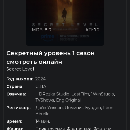
IMDB: 8.0
КП: 7.2
Секретный уровень 1 сезон
смотреть онлайн
Secret Level
Год выхода:
2024
Страна:
США
Озвучка:
HDRezka Studio
,
LostFilm
,
1WinStudio
,
TVShows
,
Eng.Original
Режиссер:
Дэйв Уилсон
,
Доминик Буаден
,
Léon
Bérelle
Время:
14 мин.
Жанры:
Приключения, Фантастика, Фэнтези,