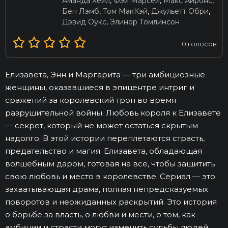
Аманда Хейл
,
Фэй Марсей
,
Макс Айронс
,
Бен Лэмб
,
Том МакКэй
,
Джульетт Обри
,
Дэвид Оукс
,
Элинор Томлинсон
0
голосов
Елизавета, Энн и Маргарита — три амбициозные
женщины, оказавшиеся в эпицентре интриг и
сражений за королевский трон во время
разрушительной войны. Любовь короля к Елизавете
— секрет, который не может остаться скрытым
надолго. В этой истории переплетаются страсть,
предательство и магия. Елизавета, обладающая
волшебным даром, готовая на все, чтобы защитить
свою любовь и место в королевстве. Сериал — это
захватывающая драма, полная непредсказуемых
поворотов и неожиданных раскрытий. Это история
о борьбе за власть, о любви и мести, о том, как
амбиции и страсти могут изменить судьбы людей.