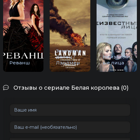
Землевла
делец /
Неизвестн
Реванш
Лэндмен
ые лица
Отзывы о сериале Белая королева (0)