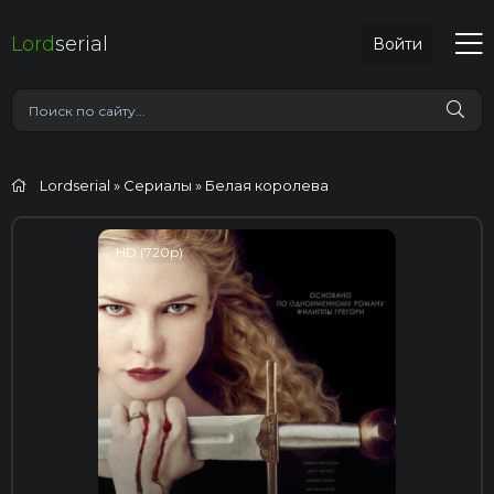
Lord
serial
Войти
Lordserial
»
Сериалы
» Белая королева
HD (720p)