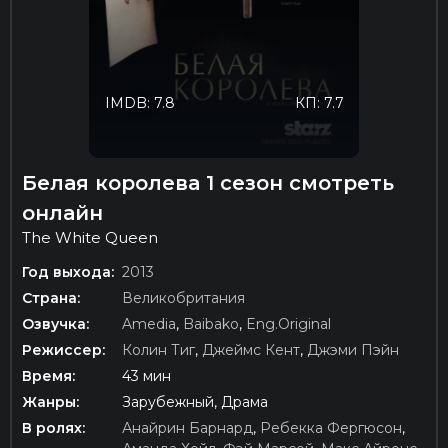
IMDB: 7.8
КП: 7.7
Белая королева 1 сезон смотреть
онлайн
The White Queen
Год выхода:
2013
Страна:
Великобритания
Озвучка:
Amedia
,
Baibako
,
Eng.Original
Режиссер:
Колин Тиг
,
Джеймс Кент
,
Джэми Пэйн
Время:
43 мин
Жанры:
Зарубежный, Драма
В ролях:
Анайрин Барнард
,
Ребекка Фергюсон
,