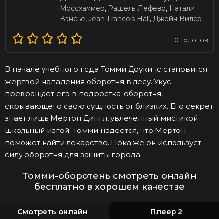
Моссхаммер
,
Рашель Лефевр
,
Натали
Вансье
,
Jean-Francois Hall
,
Джейн Вилер
0
голосов
В начале учебного года Томми Доукинс становится
жертвой нападения оборотня в лесу. Укус
превращает его в подростка-оборотня,
скрывающего свою сущность от близких. Его секрет
знает лишь Мертон Дингл, увлеченный мистикой
школьный изгой. Томми надеется, что Мертон
поможет найти лекарство. Пока же он использует
силу оборотня для защиты города.
Томми-оборотень смотреть онлайн
бесплатно в хорошем качестве
Смотреть онлайн
Плеер 2