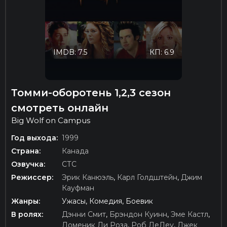
IMDB: 7.5
КП: 6.9
Томми-оборотень 1,2,3 сезон
смотреть онлайн
Big Wolf on Campus
Год выхода:
1999
Страна:
Канада
Озвучка:
СТС
Режиссер:
Эрик Канюэль
,
Карл Голдштейн
,
Джим
Кауфман
Жанры:
Ужасы, Комедия, Боевик
В ролях:
Дэнни Смит
,
Брэндон Куинн
,
Эме Кастл
,
Доменик Ди Роза
,
Роб ДеЛеу
,
Джек