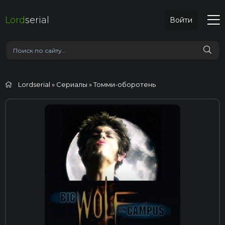
Lord
serial
Войти
Lordserial
»
Сериалы
» Томми-оборотень