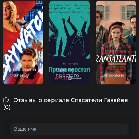
Спасатели
Проще
Малибу
простого
За океан
Отзывы о сериале Спасатели Гавайев
(0)