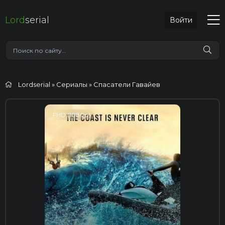
Lord
serial
Войти
Lordserial
»
Сериалы
» Спасатели Гавайев
FHD (1080p)