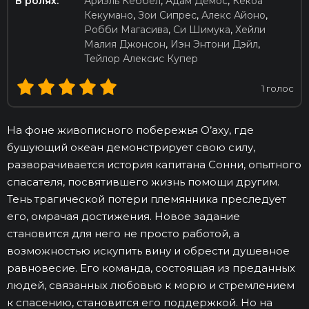
В ролях:
Ариэль Кеббел
,
Адам Демос
,
Кекоа
Кекумано
,
Зои Сипрес
,
Алекс Айоно
,
Робби Магасива
,
Си Шимука
,
Хейли
Малия Джонсон
,
Иэн Энтони Дэйл
,
Тейлор Алексис Купер
1
голос
На фоне живописного побережья О’аху, где
бушующий океан демонстрирует свою силу,
разворачивается история капитана Сонни, опытного
спасателя, посвятившего жизнь помощи другим.
Тень трагической потери племянника преследует
его, омрачая достижения. Новое задание
становится для него не просто работой, а
возможностью искупить вину и обрести душевное
равновесие. Его команда, состоящая из преданных
людей, связанных любовью к морю и стремлением
к спасению, становится его поддержкой. Но на