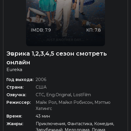
IMDB: 7.9
КП: 7.8
Эврика 1,2,3,4,5 сезон смотреть
онлайн
Eureka
Год выхода:
2006
Страна:
США
Озвучка:
СТС
,
Eng.Original
,
LostFilm
Режиссер:
Майк Рол
,
Майкл Робисон
,
Мэттью
Хатингс
Время:
43 мин
Жанры:
Приключения, Фантастика, Комедия,
Зарубежный, Мелодрама, Драма