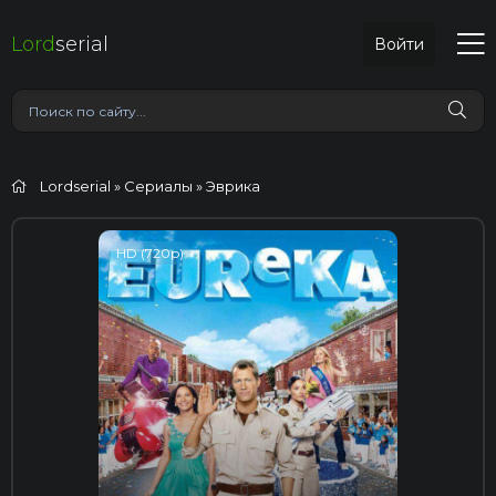
Lord
serial
Войти
Lordserial
»
Сериалы
» Эврика
HD (720p)