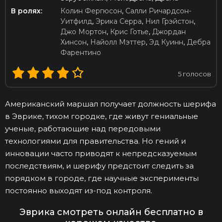
В ролях:
Колин Фергюсон
,
Салли Ричардсон-
Уитфилд
,
Эрика Серра
,
Нил Грэйстон
,
Джо Мортон
,
Крис Готье
,
Джордан
Хинсон
,
Найолл Мэттер
,
Эд Куинн
,
Дебра
Фарентино
5
голосов
Американский маршал получает должность шерифа
в Эврике, тихом городке, где живут гениальные
ученые, работающие над передовыми
технологиями для правительства. Но гений и
инновации часто приводят к непредсказуемым
последствиям, и шерифу предстоит следить за
порядком в городе, где научные эксперименты
постоянно выходят из-под контроля.
Эврика смотреть онлайн бесплатно в