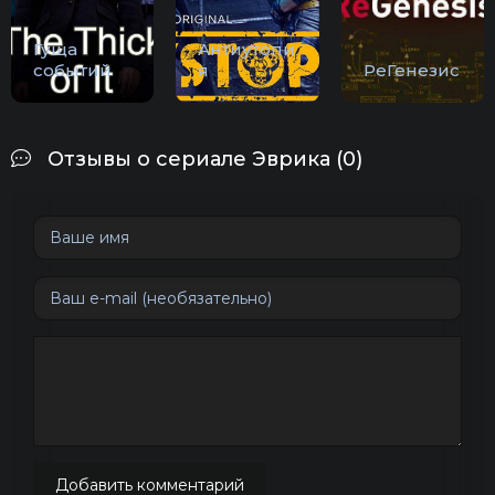
Гуща
Антиутопи
событий
я
РеГенезис
Отзывы о сериале Эврика (0)
Добавить комментарий