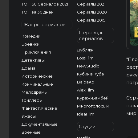
ТОП 50 Сериалов 2021
Сериалы 2021
ТОП за 30 дней
Сериалы 2020
Сериалы 2019
Жанры сериалов
I
Переводы
Комедии
сериалов
Боевики
Дубляж
Приключения
LostFilm
"Пло
Детективы
NewStudio
рест
Драма
Кубик в Кубе
руку
Исторические
BaibaKo
погр
Криминальные
AlexFilm
Мелодрамы
Сери
Кураж-Бамбей
Триллеры
пока
Многоголосый
Фантастические
мир 
IdeaFilm
Ужасы
Документальные
Студии
Военные