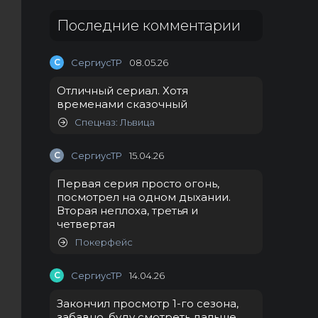
Последние комментарии
С
СергиусТР
08.05.26
Отличный сериал. Хотя
временами сказочный
Спецназ: Львица
С
СергиусТР
15.04.26
Первая серия просто огонь,
посмотрел на одном дыхании.
Вторая неплоха, третья и
четвертая
Покерфейс
С
СергиусТР
14.04.26
Закончил просмотр 1-го сезона,
забавно, буду смотреть дальше.