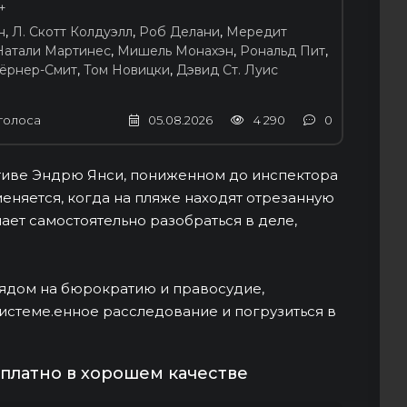
+
н
,
Л. Скотт Колдуэлл
,
Роб Делани
,
Мередит
Натали Мартинес
,
Мишель Монахэн
,
Рональд Пит
,
ёрнер-Смит
,
Том Новицки
,
Дэвид Ст. Луис
голоса
05.08.2026
4 290
0
ктиве Эндрю Янси, пониженном до инспектора
еняется, когда на пляже находят отрезанную
ает самостоятельно разобраться в деле,
лядом на бюрократию и правосудие,
истеме.енное расследование и погрузиться в
сплатно в хорошем качестве