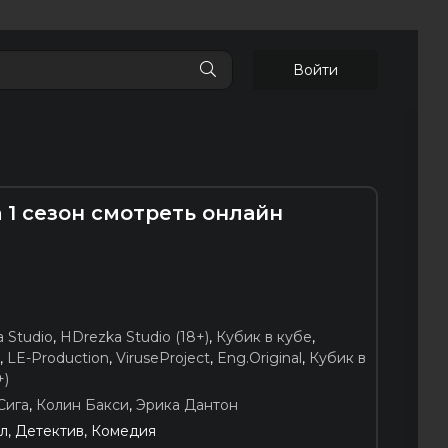
Войти
 1 сезон смотреть онлайн
 Studio
,
HDrezka Studio (18+)
,
Кубик в кубе
,
,
LE-Production
,
ViruseProject
,
Eng.Original
,
Кубик в
+)
Сига
,
Колин Бакси
,
Эрика Дантон
л, Детектив, Комедия