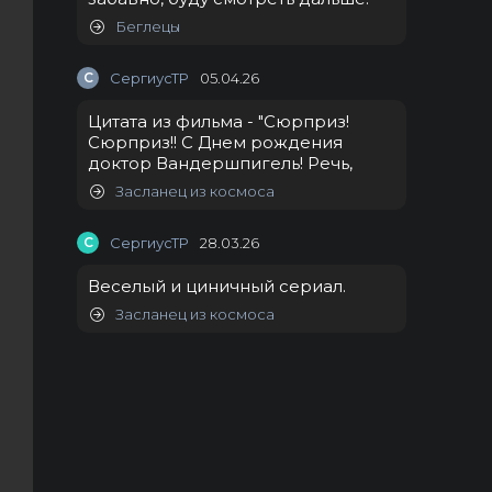
Беглецы
С
СергиусТР
05.04.26
Цитата из фильма - "Сюрприз!
Сюрприз!! С Днем рождения
доктор Вандершпигель! Речь,
Засланец из космоса
С
СергиусТР
28.03.26
Веселый и циничный сериал.
Засланец из космоса