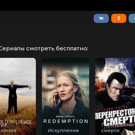
Сериалы смотреть бесплатно:
гра
Перекресток
лияния
Искупление
смерти