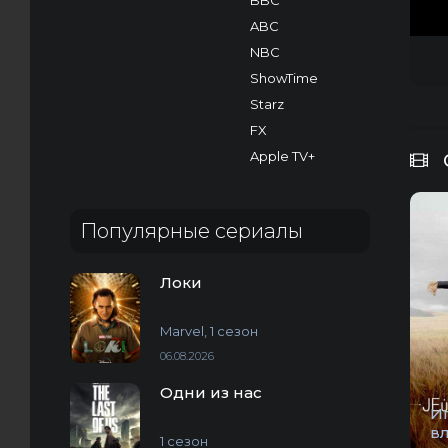
BBC
ABC
NBC
ShowTime
Starz
FX
Apple TV+
Популярные сериалы
Локи
Marvel, 1 сезон
06.08.2026
Одни из нас
И
в
1 сезон