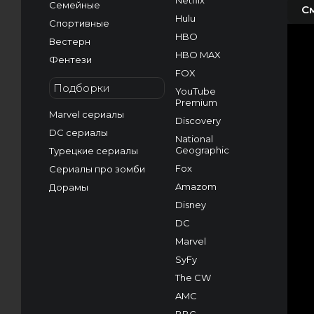
Netflix
Семейные
С
Hulu
Спортивные
HBO
Вестерн
HBO MAX
Фентези
FOX
Подборки
YouTube
Premium
Marvel сериалы
Discovery
DC сериалы
National
Geographic
Турецкие сериалы
Fox
Сериалы про зомби
Amazom
Дорамы
Disney
DC
Marvel
SyFy
The CW
AMC