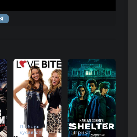
Любовь
кусается
Приют