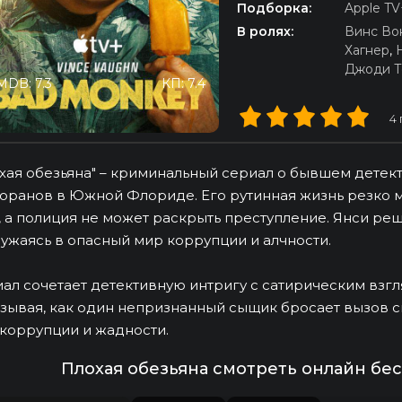
Подборка:
Apple TV
В ролях:
Винс Во
Хагнер
,
Джоди Т
MDB: 7.3
КП: 7.4
4
хая обезьяна" – криминальный сериал о бывшем дете
оранов в Южной Флориде. Его рутинная жизнь резко м
, а полиция не может раскрыть преступление. Янси реш
ужаясь в опасный мир коррупции и алчности.
ал сочетает детективную интригу с сатирическим взг
зывая, как один непризнанный сыщик бросает вызов с
коррупции и жадности.
Плохая обезьяна смотреть онлайн бе