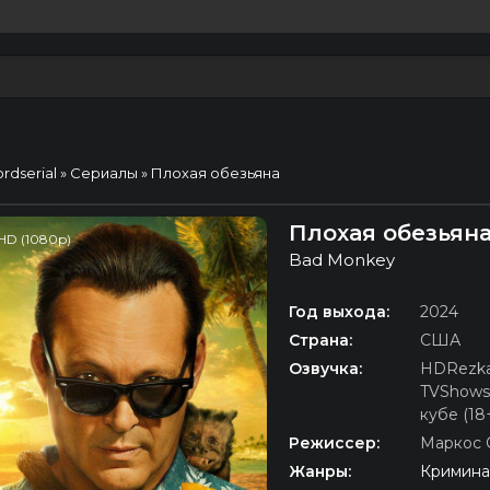
ordserial
»
Сериалы
» Плохая обезьяна
Плохая обезьяна
HD (1080p)
Bad Monkey
Год выхода:
2024
Страна:
США
Озвучка:
HDRezka
TVShows
кубе (18
Режиссер:
Маркос 
Жанры:
Кримина