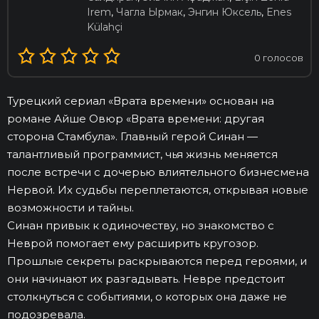
Irem
,
Чагла Ырмак
,
Энгин Юксель
,
Enes
Külahçi
0
голосов
Турецкий сериал «Врата времени» основан на
романе Айше Овюр «Врата времени: другая
сторона Стамбула». Главный герой Синан —
талантливый программист, чья жизнь меняется
после встречи с дочерью влиятельного бизнесмена
Нервой. Их судьбы переплетаются, открывая новые
возможности и тайны.
Синан привык к одиночеству, но знакомство с
Неврой помогает ему расширить кругозор.
Прошлые секреты раскрываются перед героями, и
они начинают их разгадывать. Невре предстоит
столкнуться с событиями, о которых она даже не
подозревала.