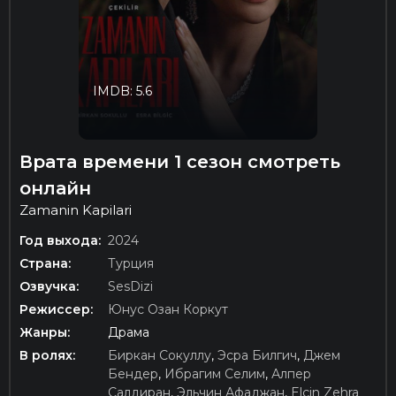
IMDB: 5.6
Врата времени 1 сезон смотреть
онлайн
Zamanin Kapilari
Год выхода:
2024
Страна:
Турция
Озвучка:
SesDizi
Режиссер:
Юнус Озан Коркут
Жанры:
Драма
В ролях:
Биркан Сокуллу
,
Эсра Билгич
,
Джем
Бендер
,
Ибрагим Селим
,
Алпер
Салдиран
,
Эльчин Афаджан
,
Elçin Zehra