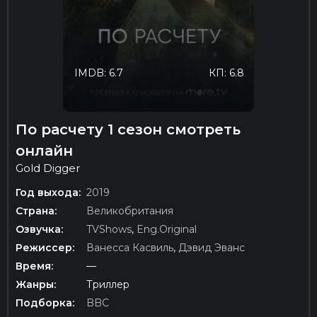
IMDB: 6.7
КП: 6.8
По расчету 1 сезон смотреть
онлайн
Gold Digger
Год выхода:
2019
Страна:
Великобритания
Озвучка:
TVShows
,
Eng.Original
Режиссер:
Ванесса Касвиль
,
Дэвид Эванс
Время:
—
Жанры:
Триллер
Подборка:
BBC