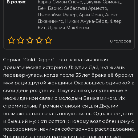
В ролях:
Карла-Симон Спенс
,
Джулия Ормонд
,
Бен Барнс
,
Себастьян Арместо
,
Джемайма Рупер
,
Арчи Рено
,
Алекс
Дженнингс
,
Никки Амука-Бёрд
,
Флер
Кит
,
Джулия МакКензи
0
голосов
Сериал “Gold Digger” – это захватывающая
драматическая история о Джулии Дэй, чья жизнь
перевернулась, когда после 35 лет брака её бросил
муж ради другой женщины. Оказавшись одинокой в
свой день рождения, Джулия находит утешение в
неожиданной связи с молодым Бенжамином. Их
стремительный роман становится для Джулии
возможностью начать новую жизнь. Однако её дети
и бывший муж относятся к новому возлюбленному с
подозрением, начиная собственное расследование.
Эта интрига грозит разрушить не только только