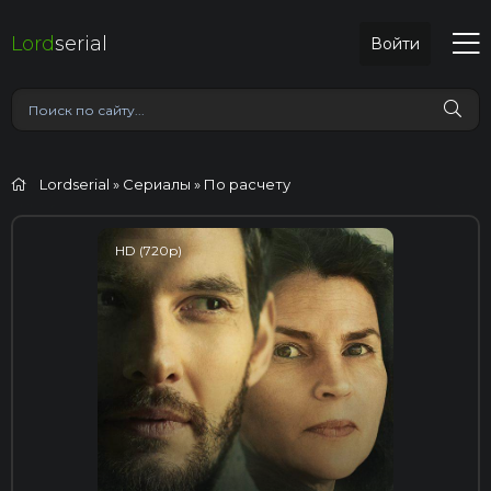
Lord
serial
Войти
Lordserial
»
Сериалы
» По расчету
HD (720p)