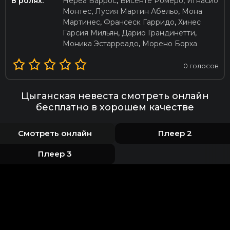
В ролях:
Нереа Баррос
,
Висенте Ромеро
,
Игнасио
Монтес
,
Лусия Мартин Абельо
,
Мона
Мартинес
,
Франсеск Гарридо
,
Хинес
Гарсия Мильян
,
Дарио Грандинетти
,
Моника Эстарреадо
,
Морено Борха
0
голосов
Цыганская невеста смотреть онлайн
бесплатно в хорошем качестве
Смотреть онлайн
Плеер 2
Плеер 3