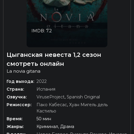
IMDB: 7.2
Цыганская невеста 1,2 сезон
смотреть онлайн
La novia gitana
Год выхода:
2022
Страна:
Испания
Озвучка:
ViruseProject
,
Spanish Original
Режиссер:
Пако Кабесас
,
Хуан Мигель дель
Кастильо
Время:
50 мин
Жанры:
Криминал, Драма