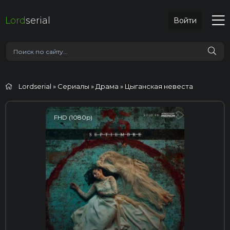
Lord
serial
Войти
Lordserial
»
Сериалы
»
Драма
» Цыганская невеста
FHD (1080p)