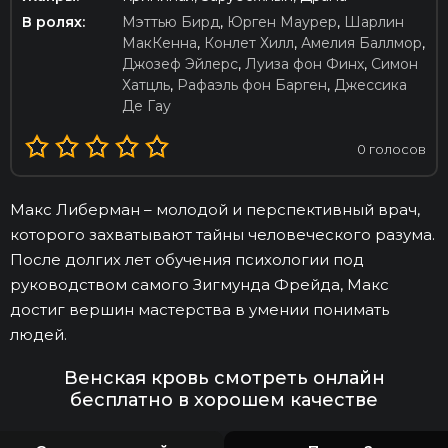
В ролях:
Мэттью Бирд
,
Юрген Маурер
,
Шарлин
МакКенна
,
Конлет Хилл
,
Амелия Баллмор
,
Джозеф Эйлерс
,
Луиза фон Финх
,
Симон
Хатцль
,
Рафаэль фон Барген
,
Джессика
Де Гау
0
голосов
Макс Либерман – молодой и перспективный врач,
которого захватывают тайны человеческого разума.
После долгих лет обучения психологии под
руководством самого Зигмунда Фрейда, Макс
достиг вершин мастерства в умении понимать
людей.
Венская кровь смотреть онлайн
бесплатно в хорошем качестве