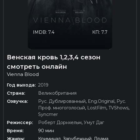
IMDB: 7.4
КП: 7.7
Венская кровь 1,2,3,4 сезон
смотреть онлайн
Vienna Blood
Год выхода:
2019
Страна:
Великобритания
Озвучка:
Рус. Дублированный
,
Eng.Original
,
Рус.
Проф. многоголосый
,
LostFilm
,
TVShows
,
Syncmer
Режиссер:
Роберт Дорнхельм
,
Умут Даг
Время:
90 мин
Жанры:
Криминал, Зарубежный, Драма