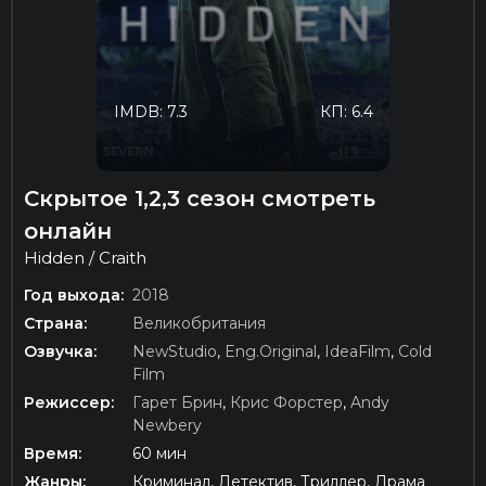
IMDB: 7.3
КП: 6.4
Скрытое 1,2,3 сезон смотреть
онлайн
Hidden / Craith
Год выхода:
2018
Страна:
Великобритания
Озвучка:
NewStudio
,
Eng.Original
,
IdeaFilm
,
Cold
Film
Режиссер:
Гарет Брин
,
Крис Форстер
,
Andy
Newbery
Время:
60 мин
Жанры:
Криминал, Детектив, Триллер, Драма