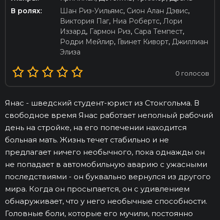
В ролях:
Шан Риз-Уильямс
,
Сион Алан Дэвис
,
Виктория Паг
,
Ниа Робертс
,
Лори
Иззард
,
Гармон Риз
,
Сара Темпест
,
Родри Мейлир
,
Гвинет Киворт
,
Джиллиан
Элиза
0
голосов
Янас - шведский студент-юрист из Стокгольма. В
свободное время Янас работает неполный рабочий
день на стройке, на его попечении находится
больная мать. Жизнь течет стабильно и не
предлагает ничего необычного, пока однажды он
не попадает в автомобильную аварию с ужасными
последствиями - он буквально вернулся из другого
мира. Когда он просыпается, он с удивлением
обнаруживает, что у него необычные способности.
Головные боли, которые его мучили, постоянно