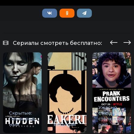
Сериалы смотреть бесплатно:
Ужасно
Скрытые:
смешные
Первород
столкнове
ный
Ведущая
ния