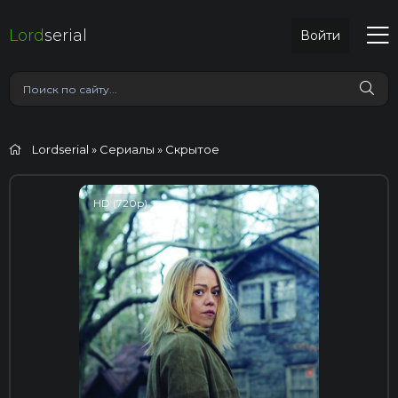
Lord
serial
Войти
Lordserial
»
Сериалы
» Скрытое
HD (720p)