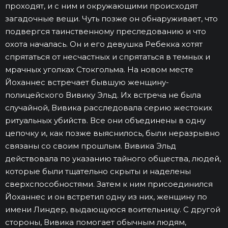
проходят, и с ним и окружающими происходят
загадочные вещи. Чуть позже он обнаруживает, что
подвергся таинственному преследованию и что
охота началась. Он и его девушка Ребекка хотят
спрятаться от несчастных и спрятаться в темных и
мрачных уголках Стокгольма. На новом месте
Йоханнес встречает бывшую женщину-
полицейского Вивику Эльд. Их встреча не была
случайной, Вивика расследовала серию жестоких
ритуальных убийств. Все они объединены в одну
цепочку и, как позже выяснилось, были неразрывно
связаны со своим прошлым. Вивика Эльд
действовала по указанию тайного общества, людей,
которые были тщательно скрыты и наделены
сверхспособностями. Затем к ним присоединился
Йоханнес и он встретил одну из них, женщину по
имени Линдер, выдающуюся воительницу. С другой
стороны, Вивика помогает обычным людям,