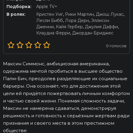
Подборка:
Apple TV+
В ролях:
Кристен Уиг
,
Рики Мартин
,
Джош Лукас
,
Лесли Бибб
,
Лора Дерн
,
Эллисон
Дженни
,
Кайя Гербер
,
Джулия Даффи
,
Клаудиа Ферри
,
Джордан Бриджес
0
голосов
Максин Симмонс, амбициозная американка,
одержима мечтой пробиться в высшее общество
Палм-Бич, преодолев разделяющие их социальные
барьеры. Она осознаёт, что для достижения этой
цели ей придётся пожертвовать личным комфортом
и частью своей жизни. Понимая сложность задачи,
Максин не намерена сдаваться, демонстрируя
решимость и готовность к серьёзным жертвам ради
признания и своего места в этом престижном
обществе.