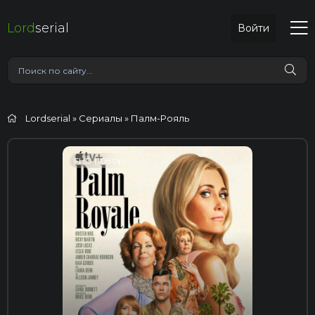
Lord
serial
Войти
Lordserial
»
Сериалы
» Палм-Рояль
FHD (1080p)