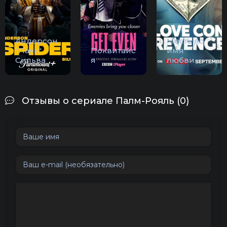
Андерсон
Месть во
"Паук"
Поквитайс
имя
Сильва
я
любви
Отзывы о сериале Палм-Рояль (0)