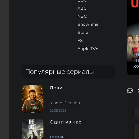
BBC
ABC
NBC
ShowTime
Starz
FX
Apple TV+
Н
Н
х
Популярные сериалы
Локи
Marvel, 1 сезон
05.08.2026
Одни из нас
1 сезон