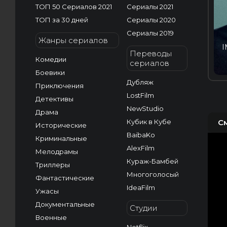
ТОП 50 Сериалов 2021
Сериалы 2021
ТОП за 30 дней
Сериалы 2020
Сериалы 2019
Жанры сериалов
I
Переводы
Комедии
сериалов
Боевики
Дубляж
Приключения
LostFilm
Детективы
NewStudio
Драма
Кубик в Кубе
С
Исторические
BaibaKo
Криминальные
AlexFilm
Мелодрамы
Кураж-Бамбей
Триллеры
Многоголосый
Фантастические
IdeaFilm
Ужасы
Документальные
Студии
Военные