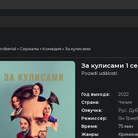
ordserial
»
Сериалы
»
Комедия
» За кулисами
За кулисами 1 с
Pozadí událostí
Год выхода:
2022
Страна:
Чехия
Озвучка:
Рус. Ду
Режиссер:
Ян Грже
Время:
75 мин
Жанры:
Кримина