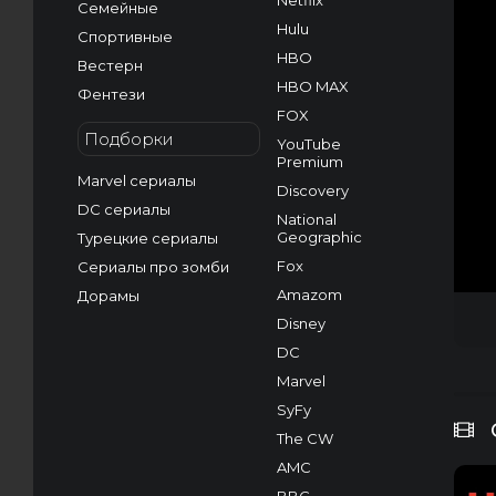
Netflix
Семейные
Hulu
Спортивные
HBO
Вестерн
HBO MAX
Фентези
FOX
Подборки
YouTube
Premium
Marvel сериалы
Discovery
DC сериалы
National
Geographic
Турецкие сериалы
Fox
Сериалы про зомби
Amazom
Дорамы
Disney
DC
Marvel
SyFy
The CW
AMC