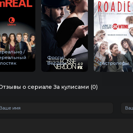
ереально /
ереальный
Фосси/
олостяк
Вердон
Гастролёры
Отзывы о сериале За кулисами (0)