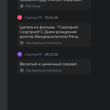
Беглецы
С
СергиусТР
05.04.26
Цитата из фильма - "Сюрприз!
Сюрприз!! С Днем рождения
доктор Вандершпигель! Речь,
Засланец из космоса
С
СергиусТР
28.03.26
Веселый и циничный сериал.
Засланец из космоса