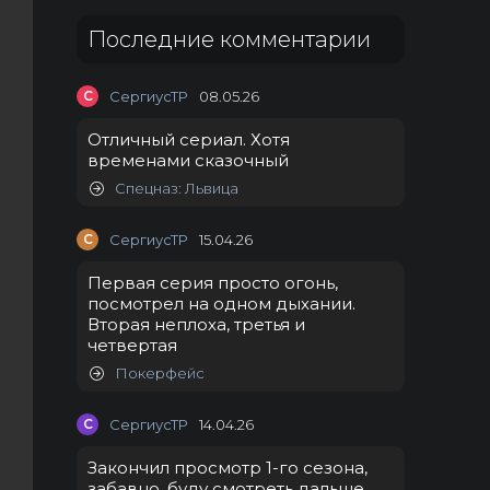
Последние комментарии
С
СергиусТР
08.05.26
Отличный сериал. Хотя
временами сказочный
Спецназ: Львица
С
СергиусТР
15.04.26
Первая серия просто огонь,
посмотрел на одном дыхании.
Вторая неплоха, третья и
четвертая
Покерфейс
С
СергиусТР
14.04.26
Закончил просмотр 1-го сезона,
забавно, буду смотреть дальше.