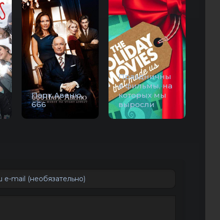
Праздничны
е фильмы, на
Парк Авеню,
которых мы
666
выросли