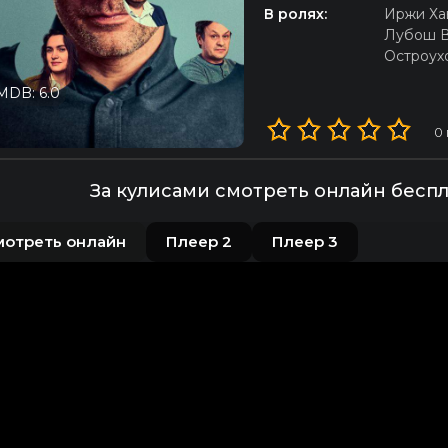
В ролях:
Иржи Ха
Лубош 
Остроух
MDB: 6.0
0
За кулисами смотреть онлайн бесп
мотреть онлайн
Плеер 2
Плеер 3