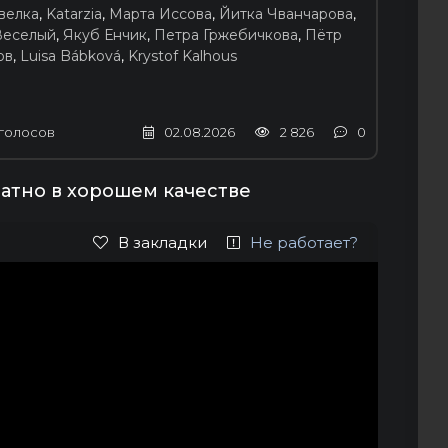
велка
,
Katarzia
,
Марта Иссова
,
Йитка Чванчарова
,
Веселый
,
Якуб Енчик
,
Петра Гржебичкова
,
Пётр
ов
,
Luisa Bábková
,
Krystof Kalhous
голосов
02.08.2026
2 826
0
латно в хорошем качестве
В закладки
Не работает?