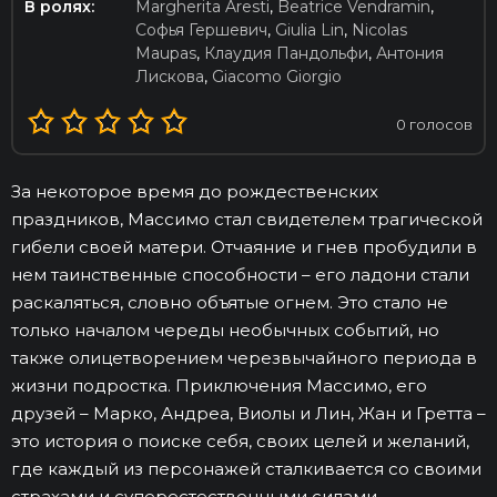
В ролях:
Margherita Aresti
,
Beatrice Vendramin
,
Софья Гершевич
,
Giulia Lin
,
Nicolas
Maupas
,
Клаудия Пандольфи
,
Антония
Лискова
,
Giacomo Giorgio
0
голосов
За некоторое время до рождественских
праздников, Массимо стал свидетелем трагической
гибели своей матери. Отчаяние и гнев пробудили в
нем таинственные способности – его ладони стали
раскаляться, словно объятые огнем. Это стало не
только началом череды необычных событий, но
также олицетворением черезвычайного периода в
жизни подростка. Приключения Массимо, его
друзей – Марко, Андреа, Виолы и Лин, Жан и Гретта –
это история о поиске себя, своих целей и желаний,
где каждый из персонажей сталкивается со своими
страхами и суперестественными силами.