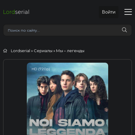
Lord
serial
Войти
Lordserial
»
Сериалы
» Мы – легенды
HD (720p)