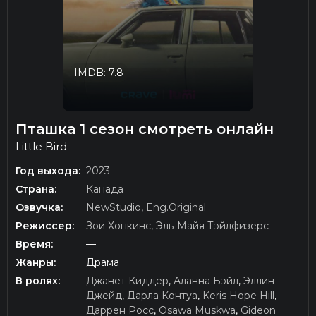
IMDB: 7.8
Пташка 1 сезон смотреть онлайн
Little Bird
Год выхода:
2023
Страна:
Канада
Озвучка:
NewStudio
,
Eng.Original
Режиссер:
Зои Хопкинс
,
Эль-Майя Тэйлфизерс
Время:
—
Жанры:
Драма
В ролях:
Джанет Киддер
,
Аланна Бэйл
,
Эллин
Джейд
,
Дарла Контуа
,
Keris Hope Hill
,
Даррен Росс
,
Osawa Muskwa
,
Gideon