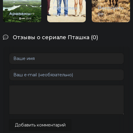
/
Потерпев
Йеллоусто
Араваны
шие
ун
Отзывы о сериале Пташка (0)
Добавить комментарий