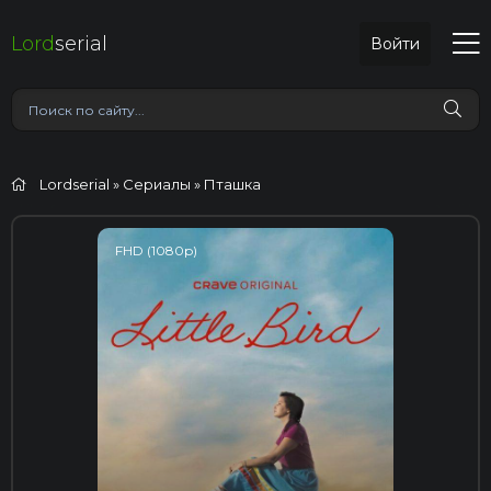
Lord
serial
Войти
Lordserial
»
Сериалы
» Пташка
FHD (1080p)