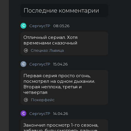
Последние комментарии
С
СергиусТР
08.05.26
Отличный сериал. Хотя
временами сказочный
Спецназ: Львица
С
СергиусТР
15.04.26
Первая серия просто огонь,
посмотрел на одном дыхании.
Вторая неплоха, третья и
четвертая
Покерфейс
С
СергиусТР
14.04.26
Закончил просмотр 1-го сезона,
забавно, буду смотреть дальше.