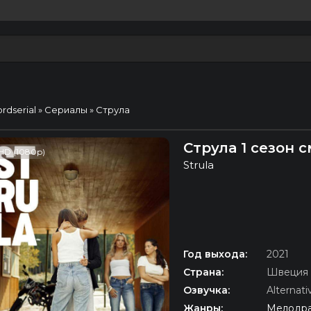
ordserial
»
Сериалы
» Струла
Струла 1 сезон 
HD (1080p)
Strula
Год выхода:
2021
Страна:
Швеция
Озвучка:
Alternat
Жанры:
Мелодра