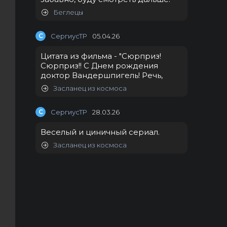
Беглецы
С
СергиусТР
05.04.26
Цитата из фильма - "Сюрприз!
Сюрприз!! С Днем рождения
доктор Вандершпигель! Речь,
Засланец из космоса
С
СергиусТР
28.03.26
Веселый и циничный сериал.
Засланец из космоса