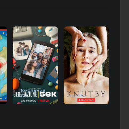
Поколение
56k
Кнутбю