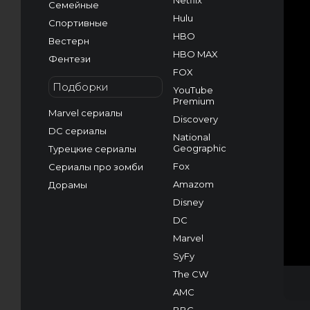
Netflix
Семейные
Hulu
Спортивные
HBO
Вестерн
HBO MAX
Фентези
FOX
Подборки
YouTube
Premium
Marvel сериалы
Discovery
DC сериалы
National
Geographic
Турецкие сериалы
Fox
Сериалы про зомби
Amazom
Дорамы
Disney
DC
Marvel
SyFy
The CW
AMC