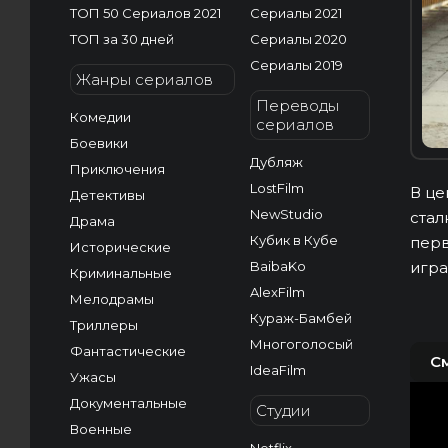
ТОП 50 Сериалов 2021
Сериалы 2021
ТОП за 30 дней
Сериалы 2020
Сериалы 2019
Жанры сериалов
Переводы
Комедии
сериалов
Боевики
Дубляж
Приключения
LostFilm
В це
Детективы
NewStudio
стал
Драма
Кубик в Кубе
перв
Исторические
BaibaKo
игра
Криминальные
AlexFilm
Мелодрамы
Кураж-Бамбей
Триллеры
Многоголосый
Фантастические
С
IdeaFilm
Ужасы
Документальные
Студии
Военные