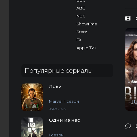
BBC
ABC
NBC
ShowTime
Starz
FX
Apple TV+
Популярные сериалы
Локи
Marvel, 1 сезон
Ц
06.08.2026
Одни из нас
1 сезон