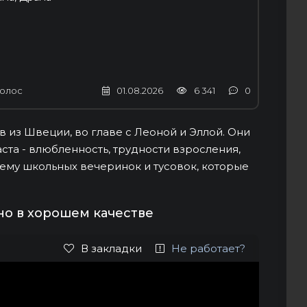
олос
01.08.2026
6 341
0
 из Швеции, во главе с Леоной и Эллой. Они
та - влюбленность, трудности взросления,
тему школьных вечеринок и тусовок, которые
но в хорошем качестве
В закладки
Не работает?