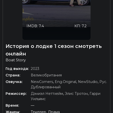
IMDB: 7.4
КП: 7.2
История о лодке 1 сезон смотреть
онлайн
Boat Story
Год выхода:
2023
Страна:
Великобритания
Озвучка:
NewComers
,
Eng.Original
,
NewStudio
,
Рус.
Дублированный
Режиссер:
Дэниэл Неттхейм
,
Элис Тротон
,
Гарри
Уильямс
Время:
—
Жанры:
Триллер, Драма