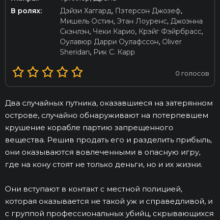
В ролях:
Дэйзи Хаггард
,
Пэтерсон Джозеф
,
Мишель Остин
,
Этан Лоуренс
,
Джоэнна
Скэнлэн
,
Чеки Карио
,
Крэйг Фэйрбрасс
,
Оулавюр Дарри Оулафссон
,
Oliver
Sheridan
,
Рик С. Карр
0
голосов
Два случайных путника, оказавшиеся на затерянном
острове, случайно обнаруживают на потерпевшем
крушение корабле партию запрещенного
вещества. Решив продать его и разделить прибыль,
они оказываются вовлеченными в опасную игру,
где на кону стоят не только деньги, но и их жизни.
Они вступают в контакт с местной полицией,
которая оказывается не такой уж и справедливой, и
с группой профессиональных убийц, скрывающихся