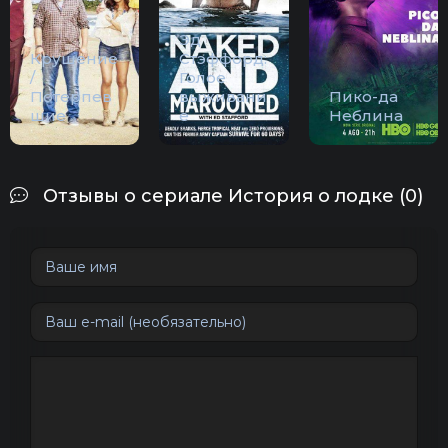
Эд
Крушение
Стэффорд:
/
Голое
Потерпев
выживани
Пико-да
шие
е
Неблина
Отзывы о сериале История о лодке (0)