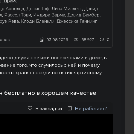
в, Драма
др Арнольд
,
Денис Гоф
,
Лиза Миллетт
,
Дэвид
л
,
Рассел Тови
,
Индира Варма
,
Дэвид Бамбер
,
оуз Рева
,
Клоди Блейкли
,
Джессика Ганнинг
олос
03.08.2026
68 927
0
йдено двумя новыми поселенцами в доме, в
ание того, что случилось с ней и почему
секреты хранят соседи по пятиквартирному
н бесплатно в хорошем качестве
В закладки
Не работает?