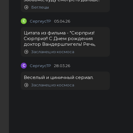
Беглецы
С
СергиусТР
05.04.26
Цитата из фильма - "Сюрприз!
Сюрприз!! С Днем рождения
доктор Вандершпигель! Речь,
Засланец из космоса
С
СергиусТР
28.03.26
Веселый и циничный сериал.
Засланец из космоса