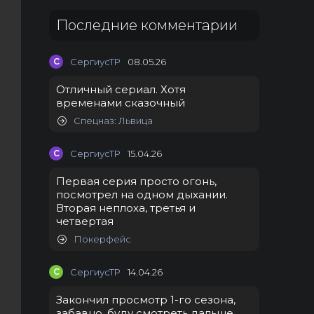
Последние комментарии
С
СергиусТР
08.05.26
Отличный сериал. Хотя
временами сказочный
Спецназ: Львица
С
СергиусТР
15.04.26
Первая серия просто огонь,
посмотрел на одном дыхании.
Вторая неплоха, третья и
четвертая
Покерфейс
С
СергиусТР
14.04.26
Закончил просмотр 1-го сезона,
забавно, буду смотреть дальше.