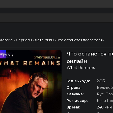
ordserial
»
Сериалы
»
Детективы
» Что останется после тебя?
Что останется п
D (720p)
онлайн
What Remains
Год выхода:
2013
Страна:
Великоб
Озвучка:
Рус. Про
Режиссер:
Коки Ги
Время:
240 мин.