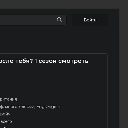
Войти
осле тебя? 1 сезон смотреть
ритания
ф. многоголосый
,
Eng.Original
дройч
 всего