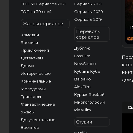
ТОП 50 Сериалов 2021
Сериалы 2021
ТОП за 30 дней
Сериалы 2020
Сериалы 2019
Жанры сериалов
I
Переводы
Комедии
сериалов
Боевики
Дубляж
Приключения
LostFilm
Посл
Детективы
NewStudio
кото
Драма
Кубик в Кубе
никт
Исторические
BaibaKo
дом
Криминальные
AlexFilm
Мелодрамы
Кураж-Бамбей
Триллеры
Многоголосый
Фантастические
С
IdeaFilm
Ужасы
Документальные
Студии
Военные