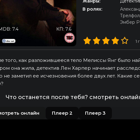
Жанры:
Детекти
В ролях:
Алексан
Трелфол
Эмбер Р
MDB: 7.4
КП: 7.6
1
г
е того, как разложившееся тело Мелиссы Янг было на
ром она жила, детектив Лен Харпер начинает расследов
о не заметил ее исчезновения более двух лет. Какие 
у?
Что останется после тебя? смотреть онлай
мотреть онлайн
Плеер 2
Плеер 3