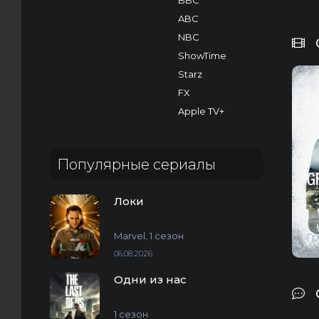
BBC
ABC
NBC
ShowTime
Starz
FX
Apple TV+
Популярные сериалы
Локи
Marvel, 1 сезон
Г
06.08.2026
Одни из нас
1 сезон