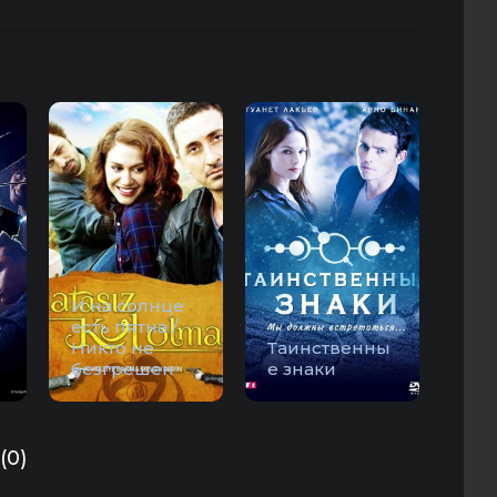
И на солнце
есть пятна /
Никто не
Таинственны
безгрешен
е знаки
(0)