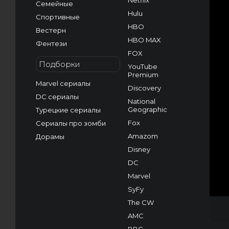
Netflix
Семейные
Hulu
Спортивные
HBO
Вестерн
HBO MAX
Фентези
FOX
Подборки
YouTube
Premium
Marvel сериалы
Discovery
DC сериалы
National
Geographic
Турецкие сериалы
Fox
Сериалы про зомби
Amazom
Дорамы
Disney
DC
Marvel
SyFy
The CW
AMC