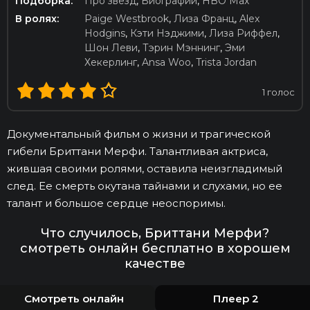
Подборка:
Про звезд
,
Биографии
,
HBO Max
В ролях:
Paige Westbrook
,
Лиза Франц
,
Alex
Hodgins
,
Кэти Нэджими
,
Лиза Риффел
,
Шон Леви
,
Тэрин Мэннинг
,
Эми
Хекерлинг
,
Ansa Woo
,
Trista Jordan
1
голос
Документальный фильм о жизни и трагической
гибели Бриттани Мерфи. Талантливая актриса,
жившая своими ролями, оставила неизгладимый
след. Ее смерть окутана тайнами и слухами, но ее
талант и большое сердце неоспоримы.
Что случилось, Бриттани Мерфи?
смотреть онлайн бесплатно в хорошем
качестве
Смотреть онлайн
Плеер 2