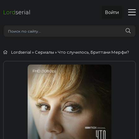
Lord
serial
Войти
Lordserial
»
Сериалы
» Что случилось, Бриттани Мерфи?
FHD (1080p)