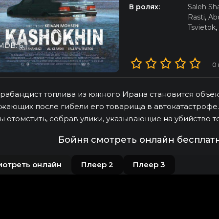
В ролях:
Saleh Sh
Rasti
,
Ab
Tsvietok
,
MDB: 6.1
0
рабандист топлива из южного Ирана становится объек
жающих после гибели его товарища в автокатастрофе.
ы отомстить, собрав улики, указывающие на убийство 
Бойня смотреть онлайн бесплат
мотреть онлайн
Плеер 2
Плеер 3