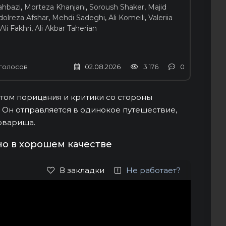
ahbazi
,
Morteza Khanjani
,
Soroush Shaker
,
Majid
dolreza Afshar
,
Mehdi Sadeghi
,
Ali Komeili
,
Valeriia
Ali Fakhri
,
Ali Akbar Taherian
голосов
02.08.2026
3 176
0
том порицания и критики со стороны
 Он отправляется в одинокое путешествие,
товарища.
но в хорошем качестве
В закладки
Не работает?