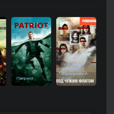
Под чужим
флагом /
Фальшивый
Патриот
флаг