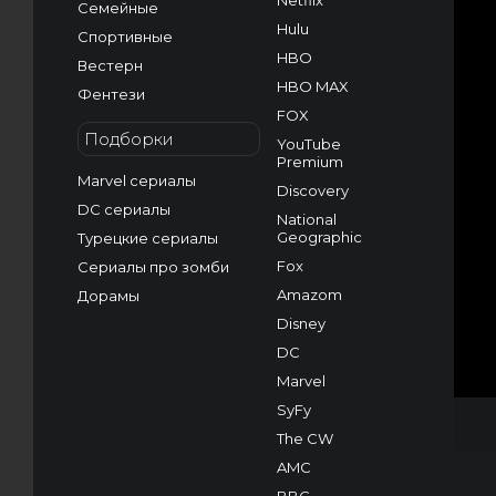
Netflix
Семейные
Hulu
Спортивные
HBO
Вестерн
HBO MAX
Фентези
FOX
Подборки
YouTube
Premium
Marvel сериалы
Discovery
DC сериалы
National
Geographic
Турецкие сериалы
Fox
Сериалы про зомби
Amazom
Дорамы
Disney
DC
Marvel
SyFy
The CW
AMC