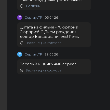
Беглецы
С
СергиусТР
05.04.26
Цитата из фильма - "Сюрприз!
Сюрприз!! С Днем рождения
доктор Вандершпигель! Речь,
Засланец из космоса
С
СергиусТР
28.03.26
Веселый и циничный сериал.
Засланец из космоса