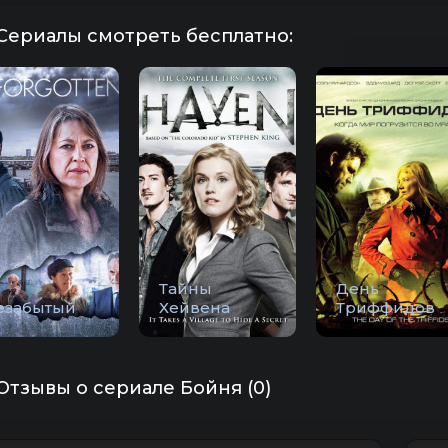
Сериалы смотреть бесплатно:
Тайны
День
езабытый
Хейвена
Триффидов
Отзывы о сериале Бойня (0)