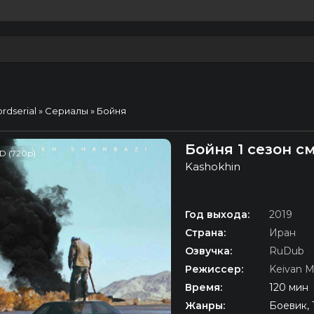
ordserial
»
Сериалы
» Бойня
Бойня 1 сезон с
D (720p)
Kashokhin
Год выхода:
2019
Страна:
Иран
Озвучка:
RuDub
Режиссер:
Keivan M
Время:
120 мин
Жанры:
Боевик,