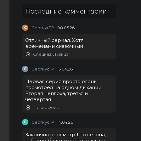
Последние комментарии
С
СергиусТР
08.05.26
Отличный сериал. Хотя
временами сказочный
Спецназ: Львица
С
СергиусТР
15.04.26
Первая серия просто огонь,
посмотрел на одном дыхании.
Вторая неплоха, третья и
четвертая
Покерфейс
С
СергиусТР
14.04.26
Закончил просмотр 1-го сезона,
забавно, буду смотреть дальше.