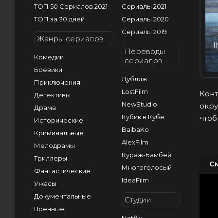
ТОП 50 Сериалов 2021
Сериалы 2021
ТОП за 30 дней
Сериалы 2020
Сериалы 2019
Жанры сериалов
I
Переводы
Комедии
сериалов
Боевики
Дубляж
Приключения
LostFilm
Конт
Детективы
NewStudio
окру
Драма
Кубик в Кубе
чтоб
Исторические
BaibaKo
Криминальные
AlexFilm
Мелодрамы
Кураж-Бамбей
Триллеры
С
Многоголосый
Фантастические
IdeaFilm
Ужасы
Документальные
Студии
Военные