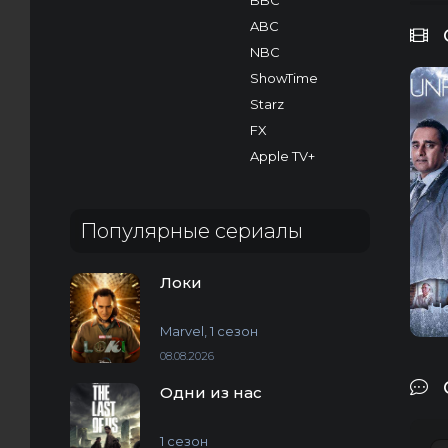
BBC
ABC
NBC
ShowTime
Starz
FX
Apple TV+
Популярные сериалы
Локи
Н
Marvel, 1 сезон
08.08.2026
Одни из нас
1 сезон