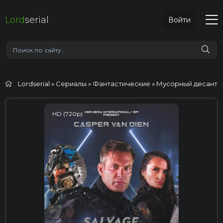
Lord
serial
Войти
Lordserial
»
Сериалы
»
Фантастические
» Мусорный десант
HD (720p)