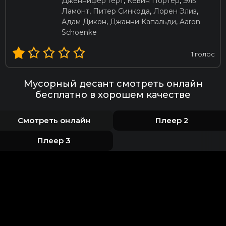
Дженнифер Герт
,
Кевин Портер
,
Эль
Ламонт
,
Питер Синкода
,
Лорен Элиз
,
Адам Дикон
,
Джанни Капальди
,
Aaron
Schoenke
1
голос
Мусорный десант смотреть онлайн
бесплатно в хорошем качестве
Смотреть онлайн
Плеер 2
Плеер 3