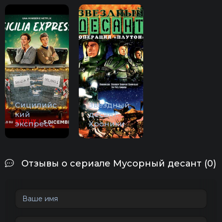
Сицилийс
Звездный
кий
десант:
экспресс
Хроники
Отзывы о сериале Мусорный десант (0)