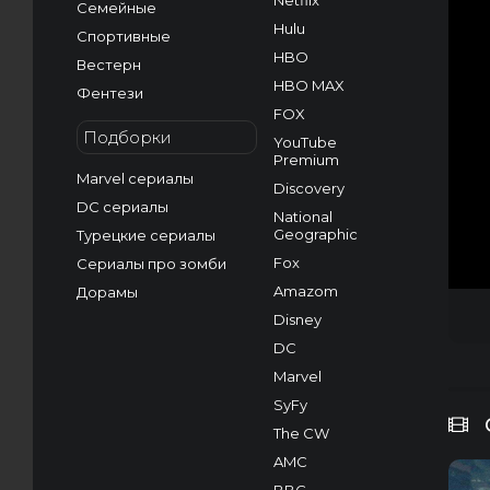
Netflix
Семейные
Hulu
Спортивные
HBO
Вестерн
HBO MAX
Фентези
FOX
Подборки
YouTube
Premium
Marvel сериалы
Discovery
DC сериалы
National
Geographic
Турецкие сериалы
Fox
Сериалы про зомби
Amazom
Дорамы
Disney
DC
Marvel
SyFy
The CW
AMC