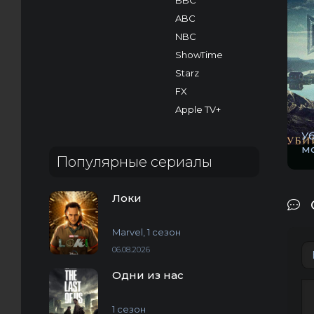
BBC
ABC
NBC
ShowTime
Starz
FX
Apple TV+
У
м
Популярные сериалы
Локи
Marvel, 1 сезон
06.08.2026
Одни из нас
1 сезон