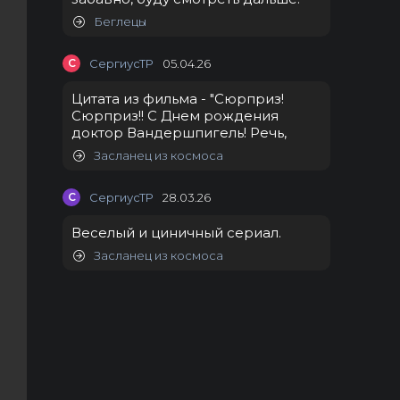
Беглецы
С
СергиусТР
05.04.26
Цитата из фильма - "Сюрприз!
Сюрприз!! С Днем рождения
доктор Вандершпигель! Речь,
Засланец из космоса
С
СергиусТР
28.03.26
Веселый и циничный сериал.
Засланец из космоса