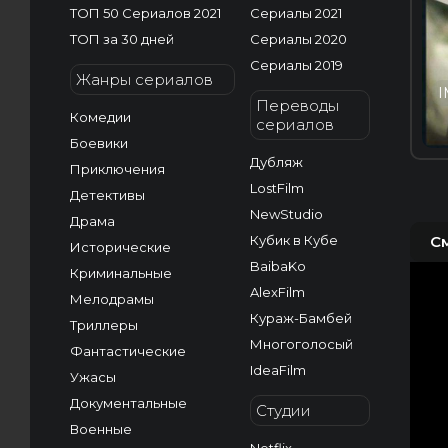
ТОП 50 Сериалов 2021
Сериалы 2021
ТОП за 30 дней
Сериалы 2020
Сериалы 2019
Жанры сериалов
I
Переводы
Комедии
сериалов
Боевики
Дубляж
Приключения
LostFilm
Детективы
NewStudio
Драма
Кубик в Кубе
С
Исторические
BaibaKo
Криминальные
AlexFilm
Мелодрамы
Кураж-Бамбей
Триллеры
Многоголосый
Фантастические
IdeaFilm
Ужасы
Документальные
Студии
Военные