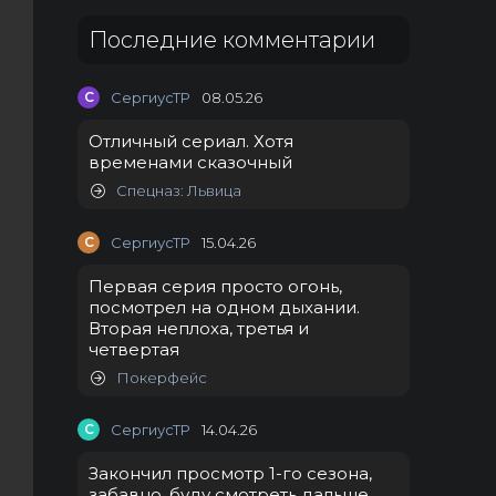
Последние комментарии
С
СергиусТР
08.05.26
Отличный сериал. Хотя
временами сказочный
Спецназ: Львица
С
СергиусТР
15.04.26
Первая серия просто огонь,
посмотрел на одном дыхании.
Вторая неплоха, третья и
четвертая
Покерфейс
С
СергиусТР
14.04.26
Закончил просмотр 1-го сезона,
забавно, буду смотреть дальше.