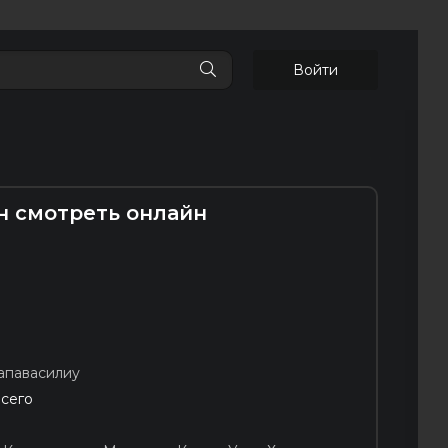
Войти
н смотреть онлайн
апавасилиу
всего