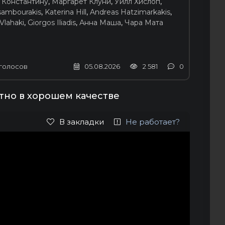
 Константину
,
Маргарет Клуни
,
Уилл Хислоп
,
Tsambourakis
,
Katerina Hill
,
Andreas Hatzimarkakis
,
Vlahaki
,
Giorgos Iliadis
,
Анна Маша
,
Чара Мата
голосов
05.08.2026
2 581
0
тно в хорошем качестве
В закладки
Не работает?