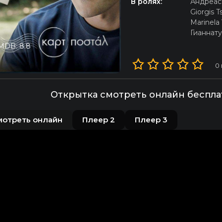
В ролях:
Андреас
Giorgis 
Marinela 
Гианнату
MDB: 8.8
0
Открытка смотреть онлайн беспла
мотреть онлайн
Плеер 2
Плеер 3