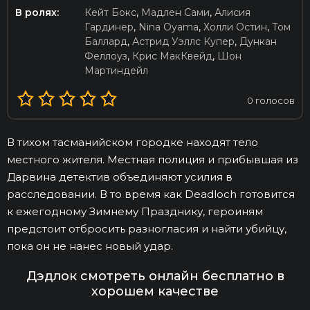
В ролях:
Кейт Бокс
,
Мадлен Сами
,
Алисия
Гардинер
,
Nina Oyama
,
Холли Остин
,
Том
Баллард
,
Астрид Уэллс Купер
,
Дункан
Феллоуз
,
Крис МакКвейд
,
Шон
Мартиндейл
0
голосов
В тихом тасманийском городке находят тело
местного жителя. Местная полиция и прибывшая из
Дарвина детектив объединяют усилия в
расследовании. В то время как Deadloch готовится
к ежегодному Зимнему Празднику, героиням
предстоит отбросить разногласия и найти убийцу,
пока он не нанес новый удар.
Дэдлок смотреть онлайн бесплатно в
хорошем качестве