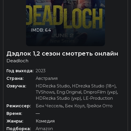
IMDB: 6.4
Дэдлок 1,2 сезон смотреть онлайн
Deadloch
Год выхода:
2023
Страна:
Австралия
Озвучка:
HDRezka Studio
,
HDrezka Studio (18+)
,
TVShows
,
Eng.Original
,
DniproFilm (укр)
,
HDRezka Studio (укр)
,
LE-Production
Режиссер:
Бен Чессель
,
Бек Коул
,
Грейси Отто
Время:
—
Жанры:
Комедия
Подборка:
Amazon