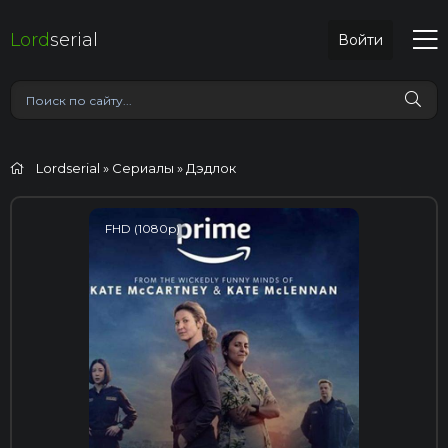
Lord
serial
Войти
Lordserial
»
Сериалы
» Дэдлок
FHD (1080p)