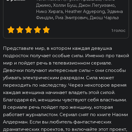
Джимо
,
Холли Буш
,
Джон Легуизамо
,
Нико Хирага
,
Heather Agyepong
,
Эдвина
Финдли
,
Риа Змитрович
,
Джош Чарльз
1
голос
Представьте мир, в котором каждая девушка
подросток получает особые силы. Именно про такой
мир и пойдет речь в телевизионном сериале.
Девочки получают интересные силы – они способы
убивать электрическим разрядом. Сила может
переходить по наследству. Через некоторое время
каждая женщина начинает владеть этой силой.
Благодаря ей, женщины чувствуют себя властными.
В сериале речь пойдет про женщину, которая
работает журналистом. Сериал снят по книге Наоми
Алдерман. Если вы любитель фантастических
драматических проектов, то включайте этот проект,