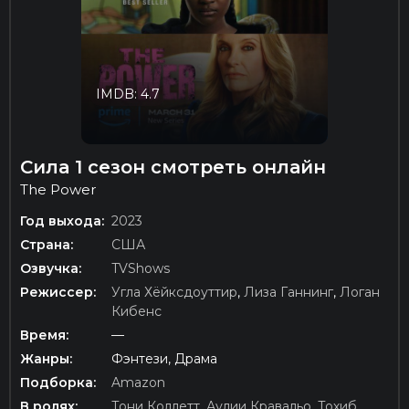
IMDB: 4.7
Сила 1 сезон смотреть онлайн
The Power
Год выхода:
2023
Страна:
США
Озвучка:
TVShows
Режиссер:
Угла Хёйксдоуттир
,
Лиза Ганнинг
,
Логан
Кибенс
Время:
—
Жанры:
Фэнтези, Драма
Подборка:
Amazon
В ролях:
Тони Коллетт
,
Аулии Кравальо
,
Тохиб