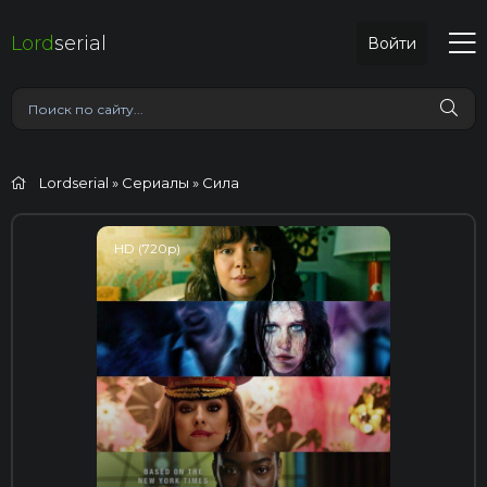
Lord
serial
Войти
Lordserial
»
Сериалы
» Сила
HD (720p)