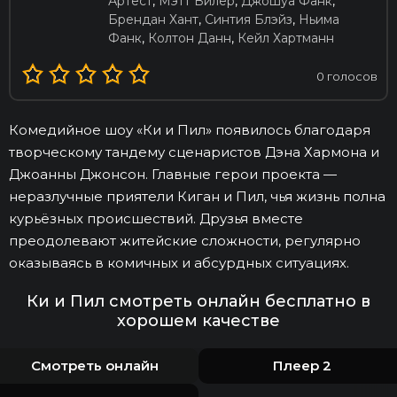
Артест
,
Мэтт Вилер
,
Джошуа Фанк
,
Брендан Хант
,
Синтия Блэйз
,
Ньима
Фанк
,
Колтон Данн
,
Кейл Хартманн
0
голосов
Комедийное шоу «Ки и Пил» появилось благодаря
творческому тандему сценаристов Дэна Хармона и
Джоанны Джонсон. Главные герои проекта —
неразлучные приятели Киган и Пил, чья жизнь полна
курьёзных происшествий. Друзья вместе
преодолевают житейские сложности, регулярно
оказываясь в комичных и абсурдных ситуациях.
Ки и Пил смотреть онлайн бесплатно в
хорошем качестве
Смотреть онлайн
Плеер 2