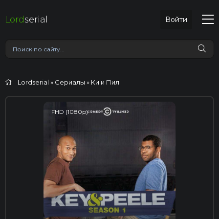
Lord
serial
Войти
Lordserial
»
Сериалы
» Ки и Пил
FHD (1080p)