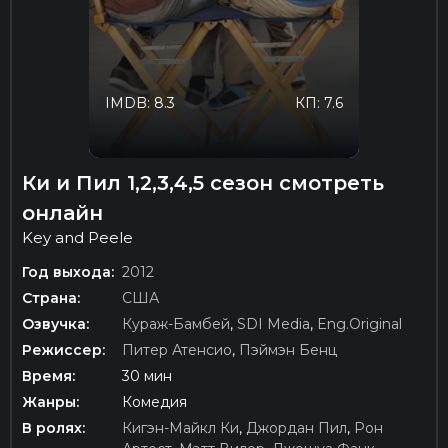
IMDB: 8.3
КП: 7.6
Ки и Пил 1,2,3,4,5 сезон смотреть
онлайн
Key and Peele
Год выхода:
2012
Страна:
США
Озвучка:
Кураж-Бамбей
,
SDI Media
,
Eng.Original
Режиссер:
Питер Атенсио
,
Пэймэн Бенц
Время:
30 мин
Жанры:
Комедия
В ролях:
Кигэн-Майкл Ки
,
Джордан Пил
,
Рон