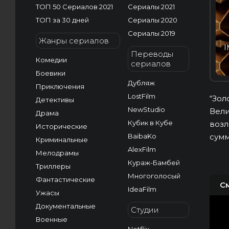
ТОП 50 Сериалов 2021
Сериалы 2021
ТОП за 30 дней
Сериалы 2020
Сериалы 2019
Жанры сериалов
I
Переводы
Комедии
сериалов
Боевики
Дубляж
Приключения
LostFilm
“Зол
Детективы
NewStudio
Вели
Драма
Кубик в Кубе
возл
Исторические
BaibaKo
сумм
Криминальные
AlexFilm
Мелодрамы
Кураж-Бамбей
Триллеры
Многоголосый
Фантастические
С
IdeaFilm
Ужасы
Документальные
Студии
Военные