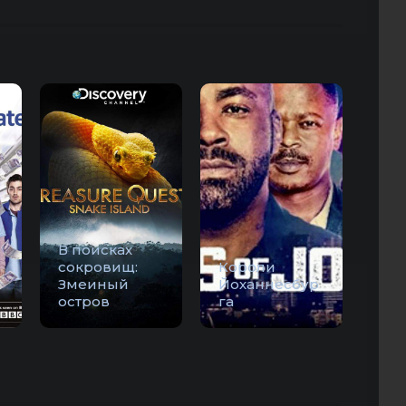
В поисках
сокровищ:
Короли
Змеиный
Йоханнесбур
остров
га