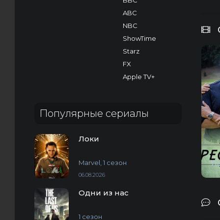
BBC
ABC
NBC
ShowTime
Starz
FX
Apple TV+
Популярные сериалы
Локи
Marvel, 1 сезон
Л
06.08.2026
Одни из нас
1 сезон