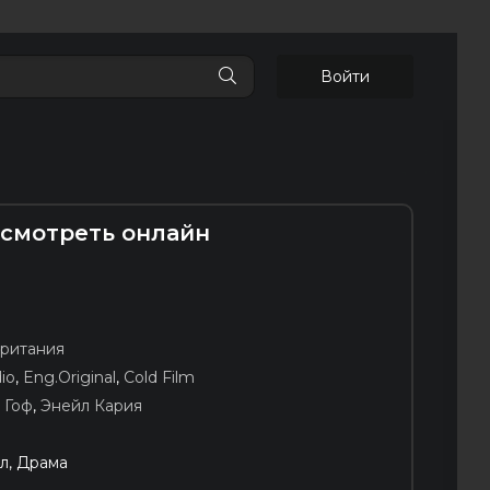
Войти
н смотреть онлайн
ритания
io
,
Eng.Original
,
Cold Film
 Гоф
,
Энейл Кария
л, Драма