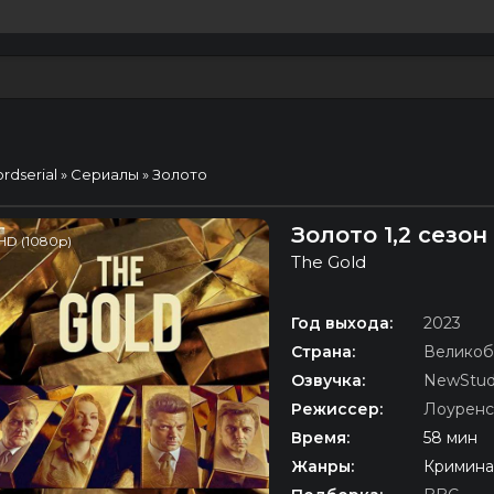
ordserial
»
Сериалы
» Золото
Золото 1,2 сезо
HD (1080p)
The Gold
Год выхода:
2023
Страна:
Великоб
Озвучка:
NewStud
Режиссер:
Лоуренс
Время:
58 мин
Жанры:
Кримина