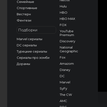
Netflix
Семейные
Hulu
Спортивные
HBO
Вестерн
HBO MAX
Фентези
FOX
Подборки
YouTube
Premium
Marvel сериалы
Discovery
DC сериалы
National
Geographic
Турецкие сериалы
Fox
Сериалы про зомби
Amazom
Дорамы
Disney
DC
Marvel
SyFy
The CW
AMC