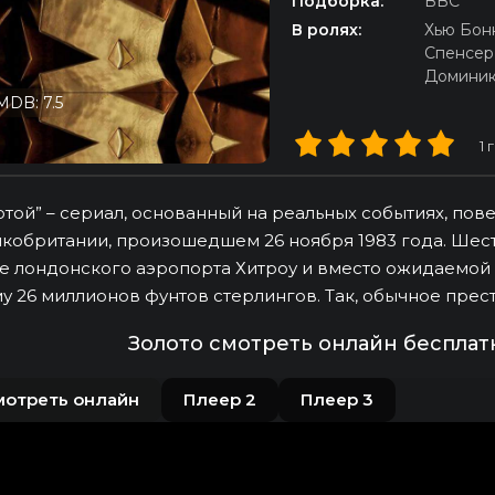
Подборка:
BBC
В ролях:
Хью Бон
Спенсер
Доминик
MDB: 7.5
1
г
отой” – сериал, основанный на реальных событиях, по
кобритании, произошедшем 26 ноября 1983 года. Ше
е лондонского аэропорта Хитроу и вместо ожидаемой 
у 26 миллионов фунтов стерлингов. Так, обычное прес
Золото смотреть онлайн бесплат
мотреть онлайн
Плеер 2
Плеер 3