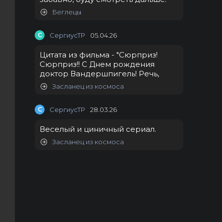
Беглецы
С
СергиусТР
05.04.26
Цитата из фильма - "Сюрприз!
Сюрприз!! С Днем рождения
доктор Вандершпигель! Речь,
Засланец из космоса
С
СергиусТР
28.03.26
Веселый и циничный сериал.
Засланец из космоса