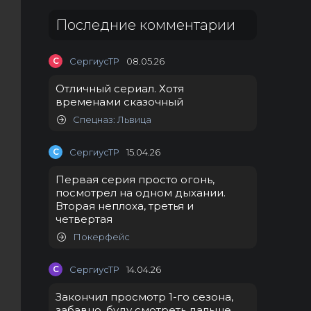
Последние комментарии
С
СергиусТР
08.05.26
Отличный сериал. Хотя
временами сказочный
Спецназ: Львица
С
СергиусТР
15.04.26
Первая серия просто огонь,
посмотрел на одном дыхании.
Вторая неплоха, третья и
четвертая
Покерфейс
С
СергиусТР
14.04.26
Закончил просмотр 1-го сезона,
забавно, буду смотреть дальше.