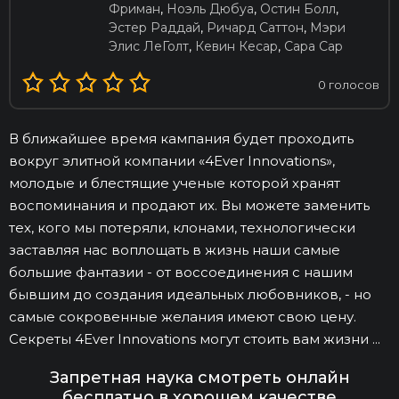
Фриман
,
Ноэль Дюбуа
,
Остин Болл
,
Эстер Раддай
,
Ричард Саттон
,
Мэри
Элис ЛеГолт
,
Кевин Кесар
,
Сара Сар
0
голосов
В ближайшее время кампания будет проходить
вокруг элитной компании «4Ever Innovations»,
молодые и блестящие ученые которой хранят
воспоминания и продают их. Вы можете заменить
тех, кого мы потеряли, клонами, технологически
заставляя нас воплощать в жизнь наши самые
большие фантазии - от воссоединения с нашим
бывшим до создания идеальных любовников, - но
самые сокровенные желания имеют свою цену.
Секреты 4Ever Innovations могут стоить вам жизни ...
Запретная наука смотреть онлайн
бесплатно в хорошем качестве