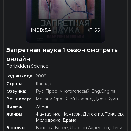
IMDB: 5.4
КП: 5.5
Запретная наука 1 сезон смотреть
онлайн
Forbidden Science
Год выхода:
2009
Страна:
Канада
Озвучка:
Рус. Проф. многоголосый
,
Eng.Original
Режиссер:
Мелани Орр
,
Клей Боррис
,
Джон Куинн
Время:
22 мин
Жанры:
Фантастика, Фэнтези, Детектив, Триллер,
Мелодрама, Драма
В ролях:
Ванесса Брозе
,
Джоэнн Алдерсон
,
Леви