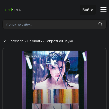
Lord
serial
Войти
Lordserial
»
Сериалы
» Запретная наука
HD (720p)