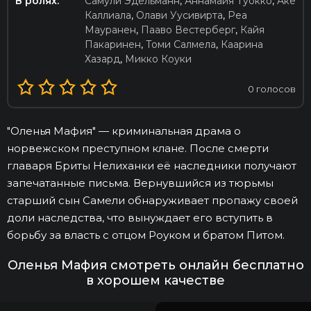
В ролях:
Самули Эдельманн
,
Аннамайя Туокко
,
Аке
Каллиала
,
Олави Уусивирта
,
Реа
Мауранен
,
Пааво Вестерберг
,
Кайя
Пакаринен
,
Томи Салмела
,
Каарина
Хазард
,
Микко Коуки
0
голосов
"Оленья Мафия" — криминальная драма о
норвежском преступном клане. После смерти
главаря Бриты Нелиханки её наследники получают
запечатанные письма. Вернувшийся из тюрьмы
старший сын Самели обнаруживает пропажу своей
доли наследства, что вынуждает его вступить в
борьбу за власть с отцом Роуком и братом Питом.
Оленья Мафия смотреть онлайн бесплатно
в хорошем качестве