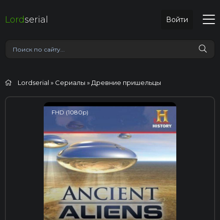
Lord
serial
Войти
Lordserial
»
Сериалы
» Древние пришельцы
FHD (1080p)