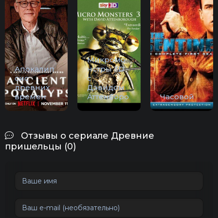
Микромо
Апокалип
нстры 3D
сис
с
древних
Дэвидом
времен
Аттенборо
Часовой
Отзывы о сериале Древние
пришельцы (0)