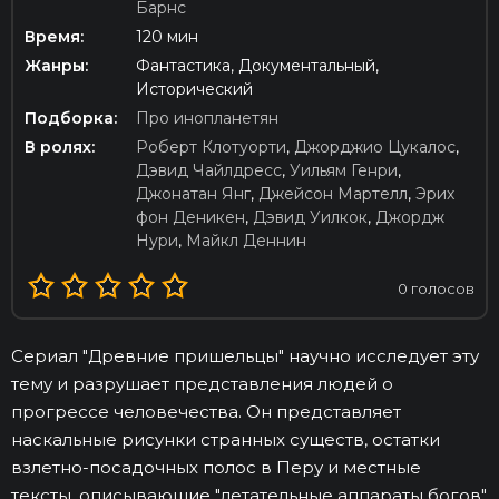
Барнс
Время:
120 мин
Жанры:
Фантастика, Документальный,
Исторический
Подборка:
Про инопланетян
В ролях:
Роберт Клотуорти
,
Джорджио Цукалос
,
Дэвид Чайлдресс
,
Уильям Генри
,
Джонатан Янг
,
Джейсон Мартелл
,
Эрих
фон Деникен
,
Дэвид Уилкок
,
Джордж
Нури
,
Майкл Деннин
0
голосов
Сериал "Древние пришельцы" научно исследует эту
тему и разрушает представления людей о
прогрессе человечества. Он представляет
наскальные рисунки странных существ, остатки
взлетно-посадочных полос в Перу и местные
тексты, описывающие "летательные аппараты богов"