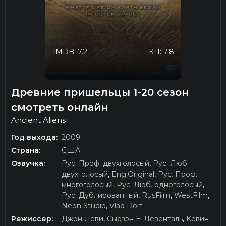
IMDB: 7.2
КП: 7.8
Древние пришельцы 1-20 сезон
смотреть онлайн
Ancient Aliens
Год выхода:
2009
Страна:
США
Озвучка:
Рус. Проф. двухголосый
,
Рус. Люб.
двухголосый
,
Eng.Original
,
Рус. Проф.
многоголосый
,
Рус. Люб. одноголосый
,
Рус. Дублированный
,
RusFilm
,
WestFilm
,
Neon Studio
,
Vlad Dorf
Режиссер:
Джон Леви
,
Сьюзэн Е. Левенталь
,
Кевин