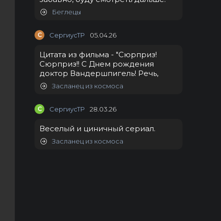
Беглецы
С
СергиусТР
05.04.26
Цитата из фильма - "Сюрприз!
Сюрприз!! С Днем рождения
доктор Вандершпигель! Речь,
Засланец из космоса
С
СергиусТР
28.03.26
Веселый и циничный сериал.
Засланец из космоса