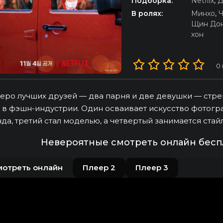
Подборка:
Netflix
,
Д
В ролях:
Минхо
,
Ч
Щин До
хон
0
еро лучших друзей — два парня и две девушки — стре
 в фэшн-индустрии. Один осваивает искусство фотогр
да, третий стал моделью, а четвертый занимается стай
Невероятные смотреть онлайн бесп
мотреть онлайн
Плеер 2
Плеер 3