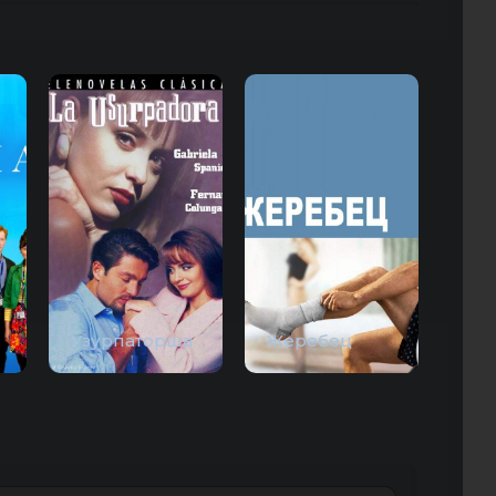
Узурпаторша
Жеребец