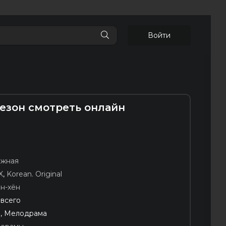
Войти
сезон смотреть онлайн
Южная
X
,
Korean. Original
н-хён
 всего
, Мелодрама