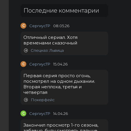
Последние комментарии
С
СергиусТР
08.05.26
Отличный сериал. Хотя
временами сказочный
Спецназ: Львица
С
СергиусТР
15.04.26
Первая серия просто огонь,
посмотрел на одном дыхании.
Вторая неплоха, третья и
четвертая
Покерфейс
С
СергиусТР
14.04.26
Закончил просмотр 1-го сезона,
забавно, буду смотреть дальше.