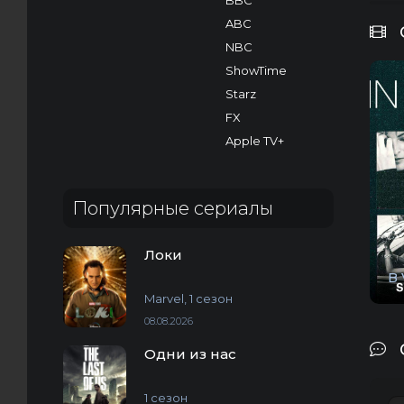
BBC
ABC
NBC
ShowTime
Starz
FX
Apple TV+
Популярные сериалы
Локи
В 
Marvel, 1 сезон
08.08.2026
Одни из нас
1 сезон