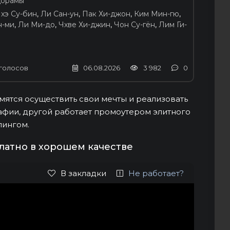
орамы
хэ Су-бин
,
Ли Сан-ун
,
Пак Хи-джон
,
Ким Мин-гю
,
н-ми
,
Ли Ми-до
,
Чхве Хи-джин
,
Чон Су-гён
,
Лим Ги-
голосов
06.08.2026
3 982
0
мятся осуществить свои мечты и реализовать
афии, другой работает промоутером элитного
лингом.
латно в хорошем качестве
В закладки
Не работает?