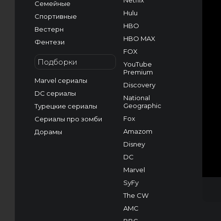
Netflix
Семейные
Hulu
Спортивные
HBO
Вестерн
HBO MAX
Фентези
FOX
Подборки
YouTube
Premium
Marvel сериалы
Discovery
DC сериалы
National
Geographic
Турецкие сериалы
Fox
Сериалы про зомби
Amazom
Дорамы
Disney
DC
Marvel
SyFy
The CW
AMC