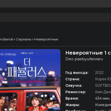
ordserial
»
Сериалы
» Невероятные
Невероятные 1 
HD (1080p)
Deo paebyulleoseu
Год выхода:
2022
Страна:
Корея 
Озвучка:
SOFTBO
Режиссер:
Ким Джо
Время:
434 мин.
Жанры:
Комедия