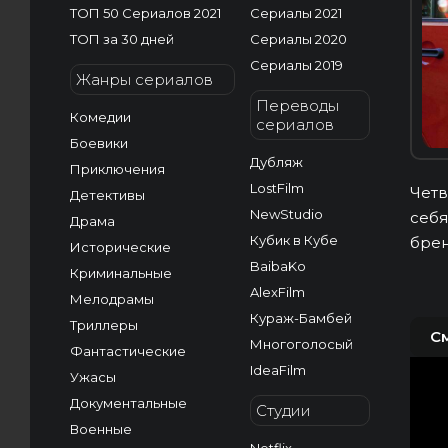
ТОП 50 Сериалов 2021
Сериалы 2021
ТОП за 30 дней
Сериалы 2020
Сериалы 2019
Жанры сериалов
Переводы
Комедии
сериалов
Боевики
Дубляж
Приключения
LostFilm
Четв
Детективы
NewStudio
себя
Драма
Кубик в Кубе
брен
Исторические
BaibaKo
Криминальные
AlexFilm
Мелодрамы
Кураж-Бамбей
Триллеры
С
Многоголосый
Фантастические
IdeaFilm
Ужасы
Документальные
Студии
Военные