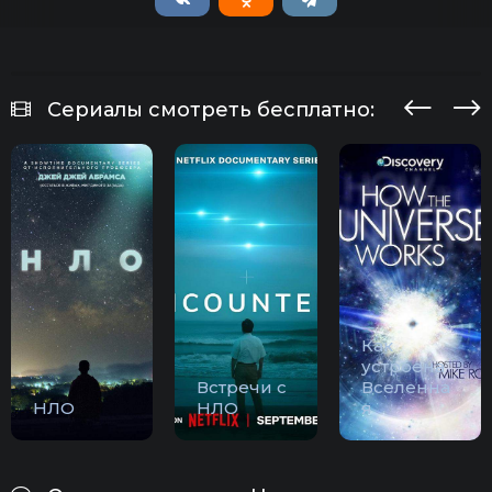
Сериалы смотреть бесплатно:
Как
устроена
Встречи с
Вселенна
НЛО
НЛО
я