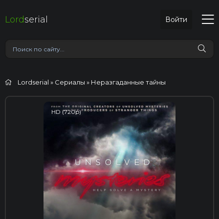
Lord
serial
Войти
Lordserial
»
Сериалы
» Неразгаданные тайны
HD (720p)