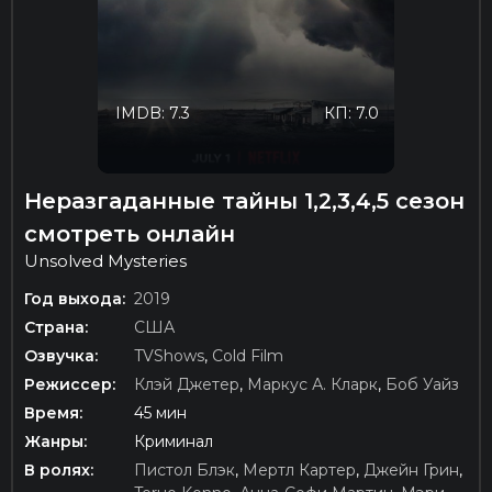
IMDB: 7.3
КП: 7.0
Неразгаданные тайны 1,2,3,4,5 сезон
смотреть онлайн
Unsolved Mysteries
Год выхода:
2019
Страна:
США
Озвучка:
TVShows
,
Cold Film
Режиссер:
Клэй Джетер
,
Маркус А. Кларк
,
Боб Уайз
Время:
45 мин
Жанры:
Криминал
В ролях:
Пистол Блэк
,
Мертл Картер
,
Джейн Грин
,