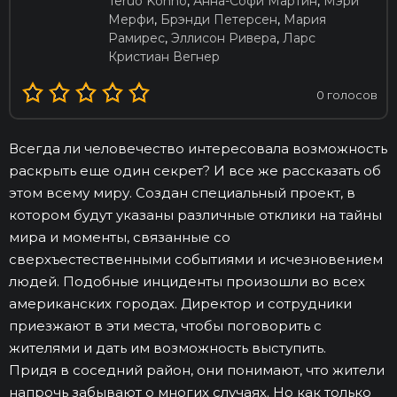
Teruo Konno
,
Анна-Софи Мартин
,
Мэри
Мерфи
,
Брэнди Петерсен
,
Мария
Рамирес
,
Эллисон Ривера
,
Ларс
Кристиан Вегнер
0
голосов
Всегда ли человечество интересовала возможность
раскрыть еще один секрет? И все же рассказать об
этом всему миру. Создан специальный проект, в
котором будут указаны различные отклики на тайны
мира и моменты, связанные со
сверхъестественными событиями и исчезновением
людей. Подобные инциденты произошли во всех
американских городах. Директор и сотрудники
приезжают в эти места, чтобы поговорить с
жителями и дать им возможность выступить.
Придя в соседний район, они понимают, что жители
напрочь забывают о многих случаях. Но как только