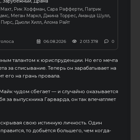
, Зарубежный, Драма
 Махт
,
Рик Хоффман
,
Сара Рафферти
,
Патрик
амс
,
Меган Маркл
,
Джина Торрес
,
Аманда Шулл
,
 Пирс
,
Дьюли Хилл
,
Алома Райт
голоса
06.08.2026
2 013 378
0
ным талантом к юриспруденции. Но его мечта
ета за списывание. Теперь он зарабатывает на
т его на грань провала.
Майк чудом сбегает — и случайно оказывается
я за выпускника Гарварда, он так впечатляет
 скрывая свою истинную личность. Один
правится, то добьётся большего, чем когда-