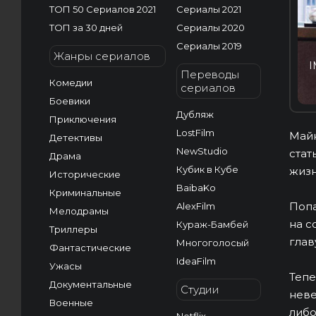
ТОП 50 Сериалов 2021
Сериалы 2021
ТОП за 30 дней
Сериалы 2020
Сериалы 2019
Жанры сериалов
I
Переводы
Комедии
сериалов
Боевики
Дубляж
Приключения
LostFilm
Майк
Детективы
NewStudio
стат
Драма
Кубик в Кубе
жизн
Исторические
BaibaKo
Криминальные
Попа
AlexFilm
Мелодрамы
на с
Кураж-Бамбей
Триллеры
глав
Многоголосый
Фантастические
IdeaFilm
Ужасы
Тепе
Документальные
Студии
неве
Военные
либо