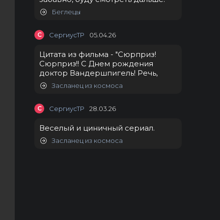
Беглецы
С
СергиусТР
05.04.26
Цитата из фильма - "Сюрприз!
Сюрприз!! С Днем рождения
доктор Вандершпигель! Речь,
Засланец из космоса
С
СергиусТР
28.03.26
Веселый и циничный сериал.
Засланец из космоса