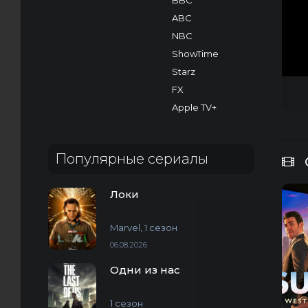
BBC
ABC
NBC
ShowTime
Starz
FX
Apple TV+
Популярные сериалы
Локи
Marvel, 1 сезон
06.08.2026
Одни из нас
1 сезон