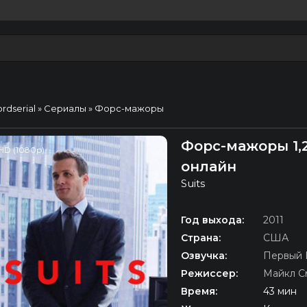
ordserial
»
Сериалы
» Форс-мажоры
Форс-мажоры 1,2,
HD (1080p)
онлайн
Suits
Год выхода:
2011
Страна:
США
Озвучка:
Первый 
Режиссер:
Майкл С
Время:
43 мин