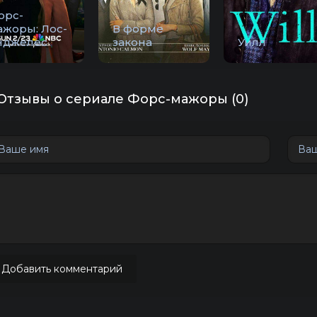
орс-
ажоры: Лос-
В форме
нджелес
закона
Уилл
Отзывы о сериале Форс-мажоры (0)
Добавить комментарий