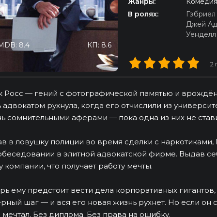
Жанры:
Комедия
В ролях:
Гэбриел
Джей Ад
Уенделл
MDB: 8.4
КП: 8.6
2
 Росс — гений с фотографической памятью и врождён
ь адвокатом рухнула, когда его отчислили из университ
ь сомнительными аферами — пока одна из них не стави
в в ловушку полиции во время сделки с наркотиками, 
обеседовании в элитной адвокатской фирме. Выдав себ
у компании, что получает работу мечты.
рь ему предстоит вести дела корпоративных гигантов,
рный шаг — и вся его новая жизнь рухнет. Но если он с
 мечтал. Без диплома. Без права на ошибку.