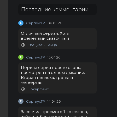
Последние комментарии
С
СергиусТР
08.05.26
Отличный сериал. Хотя
временами сказочный
Спецназ: Львица
С
СергиусТР
15.04.26
Первая серия просто огонь,
посмотрел на одном дыхании.
Вторая неплоха, третья и
четвертая
Покерфейс
С
СергиусТР
14.04.26
Закончил просмотр 1-го сезона,
забавно, буду смотреть дальше.