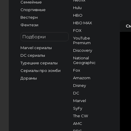
Netflix
Семейные
Hulu
Спортивные
HBO
Вестерн
HBO MAX
Фентези
С
FOX
Подборки
YouTube
Premium
Marvel сериалы
Discovery
DC сериалы
National
Geographic
Турецкие сериалы
Fox
Сериалы про зомби
Amazom
Дорамы
Disney
DC
Marvel
SyFy
The CW
AMC