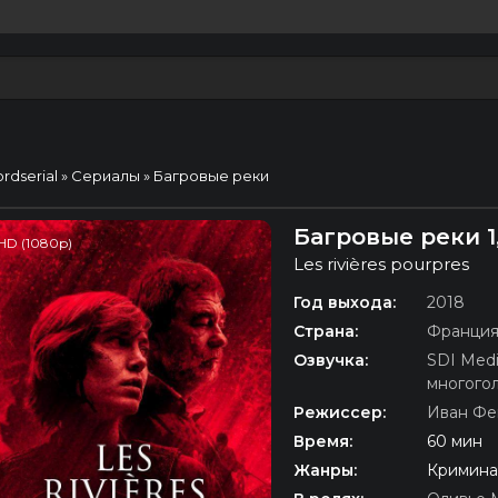
ordserial
»
Сериалы
» Багровые реки
Багровые реки 1
HD (1080p)
Les rivières pourpres
Год выхода:
2018
Страна:
Франци
Озвучка:
SDI Med
многого
Режиссер:
Иван Фе
Время:
60 мин
Жанры:
Кримина