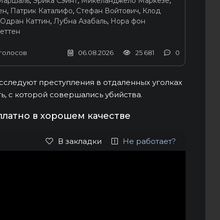
Маршаль
,
Эрика Сэйнт
,
Микеланджело Маркезе
,
ен
,
Патрик Каталифо
,
Стефан Войтович
,
Клод
Одран Каттин
,
Лубна Азабаль
,
Нора фон
еттен
голосов
06.08.2026
25 681
0
сследуют преступления в отдаленных уголках
, с которой совершались убийства.
платно в хорошем качестве
В закладки
Не работает?