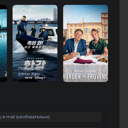
Полиция
Убийство в
реки Хан
Провансе