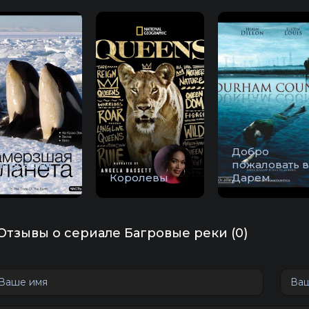
BC:
Добро
амерзшая
пожаловать в
ланета
Королевы
Дарем
Отзывы о сериале Багровые реки (0)