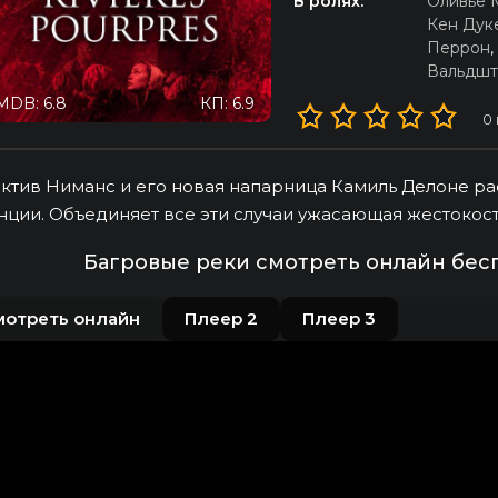
В ролях:
Оливье 
Кен Дук
Перрон
,
Вальдшт
MDB: 6.8
КП: 6.9
0
ктив Ниманс и его новая напарница Камиль Делоне ра
ции. Объединяет все эти случаи ужасающая жестокость
Багровые реки смотреть онлайн бес
мотреть онлайн
Плеер 2
Плеер 3