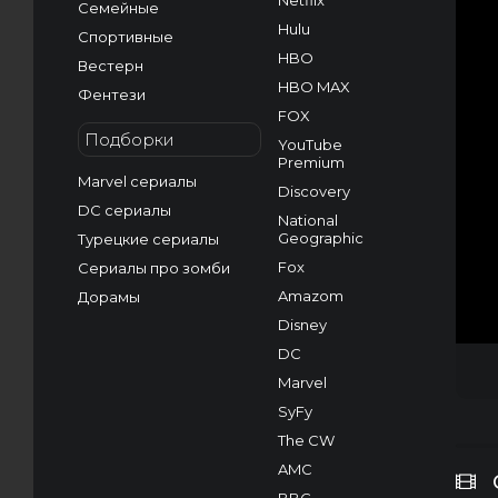
Netflix
Семейные
Hulu
Спортивные
HBO
Вестерн
HBO MAX
Фентези
FOX
Подборки
YouTube
Premium
Marvel сериалы
Discovery
DC сериалы
National
Geographic
Турецкие сериалы
Fox
Сериалы про зомби
Amazom
Дорамы
Disney
DC
Marvel
SyFy
The CW
AMC