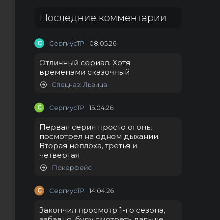
Последние комментарии
С
СергиусТР
08.05.26
Отличный сериал. Хотя
временами сказочный
Спецназ: Львица
С
СергиусТР
15.04.26
Первая серия просто огонь,
посмотрел на одном дыхании.
Вторая неплоха, третья и
четвертая
Покерфейс
С
СергиусТР
14.04.26
Закончил просмотр 1-го сезона,
забавно, буду смотреть дальше.