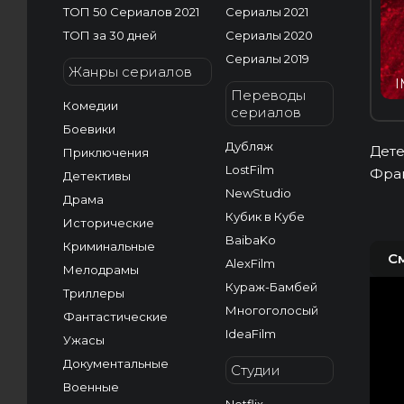
ТОП 50 Сериалов 2021
Сериалы 2021
ТОП за 30 дней
Сериалы 2020
Сериалы 2019
Жанры сериалов
I
Переводы
Комедии
сериалов
Боевики
Дубляж
Дете
Приключения
LostFilm
Фран
Детективы
NewStudio
Драма
Кубик в Кубе
Исторические
BaibaKo
Криминальные
С
AlexFilm
Мелодрамы
Кураж-Бамбей
Триллеры
Многоголосый
Фантастические
IdeaFilm
Ужасы
Документальные
Студии
Военные