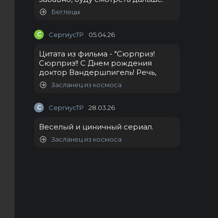
Беглецы
С
СергиусТР
05.04.26
Цитата из фильма - "Сюрприз!
Сюрприз!! С Днем рождения
доктор Вандершпигель! Речь,
Засланец из космоса
С
СергиусТР
28.03.26
Веселый и циничный сериал.
Засланец из космоса