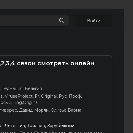
Войти
,2,3,4 сезон смотреть онлайн
я
,
Германия
,
Бельгия
ia
,
ViruseProject
,
Fr. Original
,
Рус. Проф.
лосый
,
Eng.Original
гиверес
,
Давид Морли
,
Оливье Барма
л, Детектив, Триллер, Зарубежный