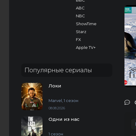
BBC
ABC
NBC
ShowTime
Starz
FX
Apple TV+
B
Популярные сериалы
З
п
Локи
Marvel, 1 сезон
08.08.2026
Одни из нас
1 сезон