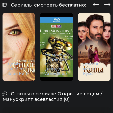
Сериалы смотреть бесплатно:
Микромо
нстры 3D
Девять
с
Другая
жизней
Дэвидом
жена /
Хлои Кинг
Аттенборо
Кума
Отзывы о сериале Открытие ведьм /
Манускрипт всевластия (0)