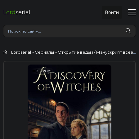
Lord
serial
Войти
Lordserial
»
Сериалы
» Открытие ведьм / Манускрипт всевластия
HD (720p)