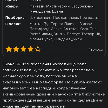
Время:
60 мин
Жанры:
Фэнтези, Мистический, Зарубежный,
Мелодрама, Драма
Подборка:
Для женщин
,
Про вампиров
,
Про ведьм
В ролях:
Мэттью Гуд
,
Тереза Палмер
,
Вэлари
Петтифорд
,
Алекс Кингстон
,
Оуэн Тил
,
Грегг Чиллин
,
Эшлин Лофтус
,
Тревор Ив
,
Малин Буска
,
Линдси Дункан
4
голоса
Диана Бишоп, последняя наследница рода
салемских ведьм, сознательно отвергает свою
магическую природу, погрузившись в
академический мир Оксфорда. Но судьба жестоко
напоминает о её наследии, когда случайно
активированный древний манускрипт в библиотеке
пробуждает дремавшие веками силы, делая Диану
мишенью для тайных орденов и