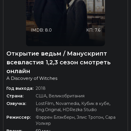
IMDB: 8.0
КП: 7.6
Открытие ведьм / Манускрипт
всевластия 1,2,3 сезон смотреть
онлайн
A Discovery of Witches
Год выхода:
2018
Страна:
США
,
Великобритания
Озвучка:
LostFilm
,
Novamedia
,
Кубик в кубе
,
Eng.Original
,
HDRezka Studio
Режиссер:
Фэррен Блэкберн
,
Элис Тротон
,
Сара
Уолкер